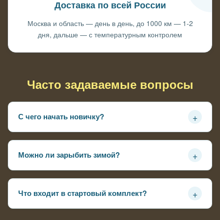
Доставка по всей России
Москва и область — день в день, до 1000 км — 1-2
дня, дальше — с температурным контролем
Часто задаваемые вопросы
+
С чего начать новичку?
Оставьте заявку — приедем, оценим пруд, предложим
варианты под бюджет и цели
+
Можно ли зарыбить зимой?
Да, подо лёд или в передержку — рыбы приживаются к
весне без стресса
+
Что входит в стартовый комплект?
Рыбы, инструкция по запуску, корм на первый месяц,