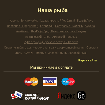
Наша рыба
Форель
Толстолобик
Карась Красный Горбатый
Белый Амур
Веслонос ( Предзаказ )
Стерлядь
Осетровые - малек Б
АмурКа
Альбинос
ЛенКа (гибрид Ленского осетра и Калуги)
Арктический Голец
Амурский Чебачок
РуКал (гибрид Русского осетра и Калуги)
Спарктик гибрид арктического гольца и американской палии
Севрюга
Угорь
Амур Ч
Тилапия
Золотой Линь
Золотой Вьюн
Карта сайта
Мы принимаем к оплате