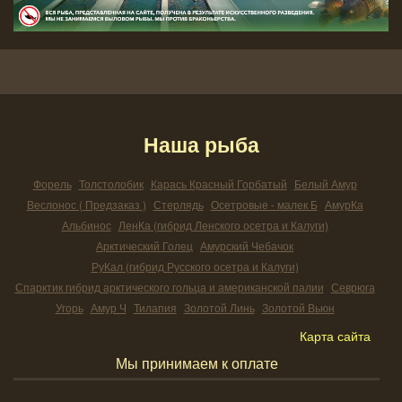
Наша рыба
Форель
Толстолобик
Карась Красный Горбатый
Белый Амур
Веслонос ( Предзаказ )
Стерлядь
Осетровые - малек Б
АмурКа
Альбинос
ЛенКа (гибрид Ленского осетра и Калуги)
Арктический Голец
Амурский Чебачок
РуКал (гибрид Русского осетра и Калуги)
Спарктик гибрид арктического гольца и американской палии
Севрюга
Угорь
Амур Ч
Тилапия
Золотой Линь
Золотой Вьюн
Карта сайта
Мы принимаем к оплате