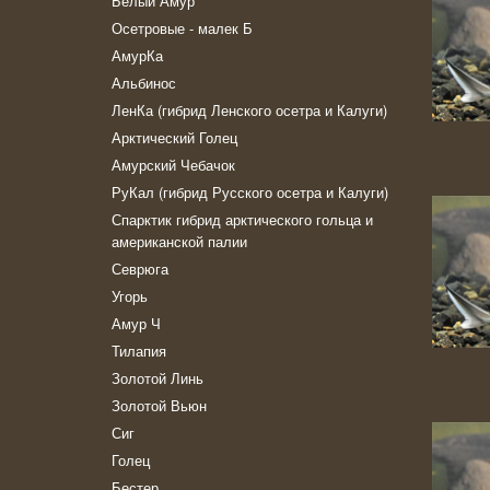
Белый Амур
Осетровые - малек Б
АмурКа
Альбинос
ЛенКа (гибрид Ленского осетра и Калуги)
Арктический Голец
Амурский Чебачок
РуКал (гибрид Русского осетра и Калуги)
Спарктик гибрид арктического гольца и
американской палии
Севрюга
Угорь
Амур Ч
Тилапия
Золотой Линь
Золотой Вьюн
Сиг
Голец
Бестер