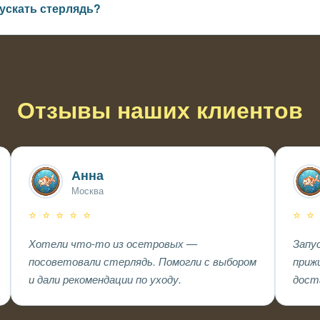
пускать стерлядь?
ой или осенью, когда вода не перегрета и рыба легче адаптиру
Отзывы наших клиентов
Анна
Москва
⭐ ⭐ ⭐ ⭐ ⭐
⭐ ⭐
Хотели что-то из осетровых —
Запу
посоветовали стерлядь. Помогли с выбором
приж
и дали рекомендации по уходу.
дост