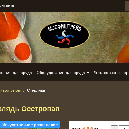
онтакты
стения для пруда
Оборудование для пруда
Лекарственные п
живой рыбы
Стерлядь
рлядь Осетровая
Искусственное разведение
550
₽
Цена
шт.