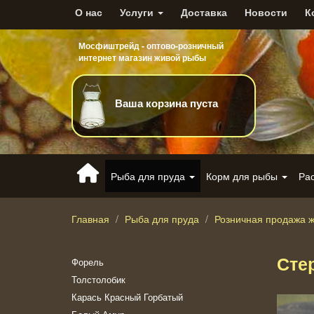
О нас
Услуги
Доставка
Новости
К
Мосфиштрейд - оптово-розничный
интернет магазин живой рыбы
Ваша корзина пуста
Рыба для пруда
Корм для рыбы
Ра
Главная
Рыба для пруда
Розничная продажа 
Сте
Форель
Толстолобик
Карась Красный Горбатый