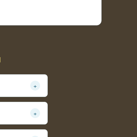
ы
+
ация и стабильный
+
 база водоёма.