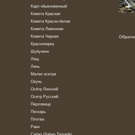
Карп обыкновенный
Комета Красная
Комета Красно-белая
Комета Лимонная
Комета Черная
Обратн
Красноперка
Шубункин
Лещ
Линь
Малек осетра
Окунь
Осётр Ленский
Осетр Русский
Перловица
Пескарь
Плотва
Раки
Сабао (Sabao Tamada)