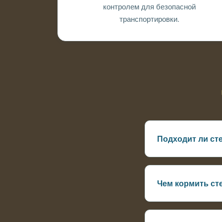
контролем для безопасной
транспортировки.
Подходит ли ст
Да, при условии х
температурный ре
Чем кормить ст
Используются спец