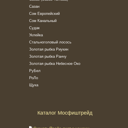
Сазан
Сом Европейский
Сом Канальный
Судак
Уклейка
Стальноголовый лосось
Золотая рыбка Риукин
Золотая рыбка Ранчу
Золотая рыбка Небесное Око
РуБел
РоЛо
Щука
Каталог Мосфиштрейд