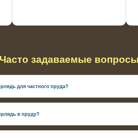
Часто задаваемые вопрос
ерлядь для частного пруда?
орошего качества воды и достаточной глубины. Желательна аэр
жим.
ерлядь в пруду?
иальные корма для осетровых, а также естественная кормовая