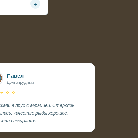
+
ется.
Павел
Долгопрудный
 ⭐ ⭐ ⭐
скали в пруд с аэрацией. Стерлядь
илась, качество рыбы хорошее,
авили аккуратно.