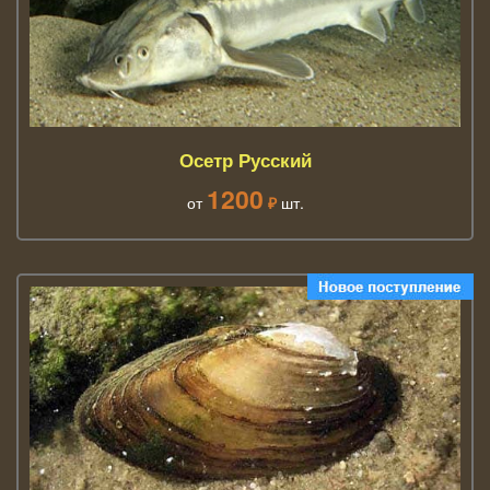
Осетр Русский
1200
от
₽
шт.