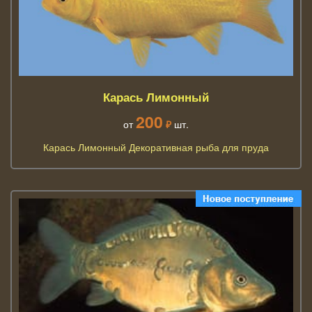
Карась Лимонный
200
от
₽
шт.
Карась Лимонный Декоративная рыба для пруда