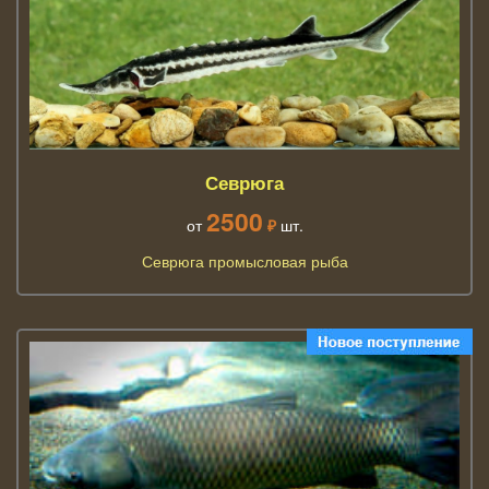
Севрюга
2500
от
₽
шт.
Севрюга промысловая рыба