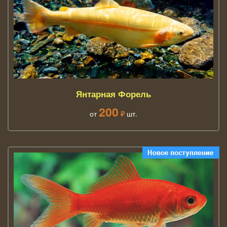
Янтарная Форель
200
от
₽
шт.