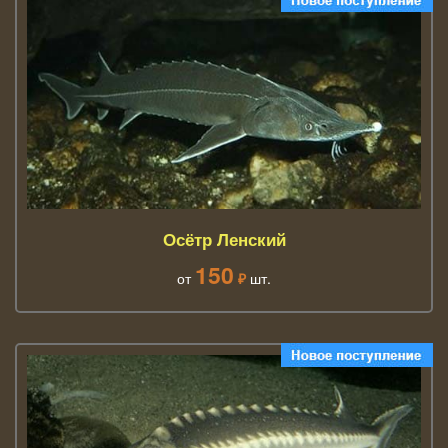
Осётр Ленский
150
от
₽
шт.