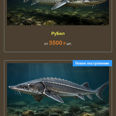
РуБел
3500
от
₽
шт.