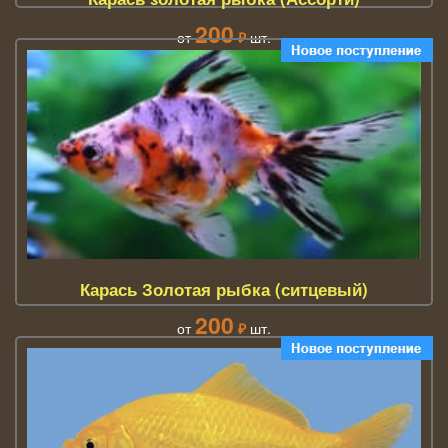
200
от
₽
шт.
Карась Золотая рыбка (ситцевый)
200
от
₽
шт.