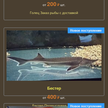
200
от
₽
шт.
Голец Заказ рыбы с доставкой
Бестер
400
от
₽
шт.
Бестер Промысловая рыба