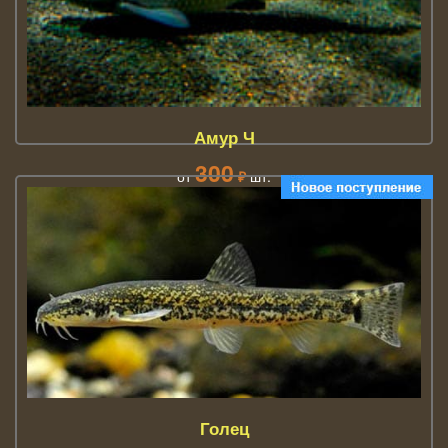
Амур Ч
300
от
₽
шт.
Амур Ч Промысловая рыба
Голец