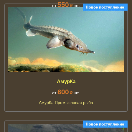
550
от
₽
шт.
АмурКа
600
от
₽
шт.
АмурКа Промысловая рыба