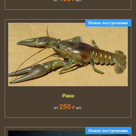
Раки
250
от
₽
шт.