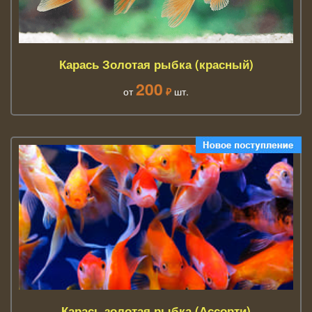
Карась Золотая рыбка (красный)
200
от
₽
шт.
Карась золотая рыбка (Ассорти)