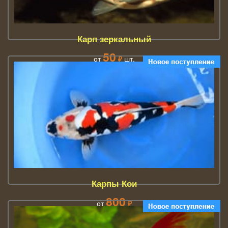
Карп зеркальный
50
от
₽
шт.
Карпы Кои
800
от
₽