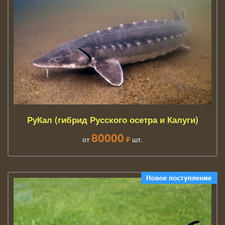
РуКал (гибрид Русского осетра и Калуги)
80000
от
₽
шт.