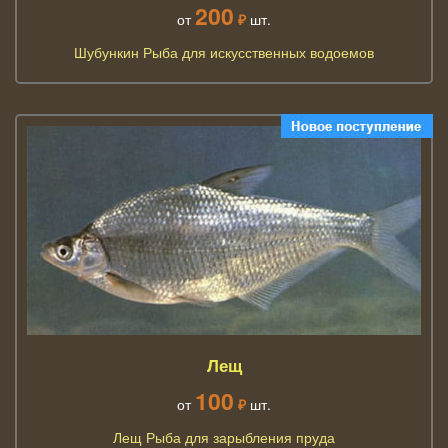
200
от
₽
шт.
Шубункин Рыба для искусственных водоемов
Лещ
100
от
₽
шт.
Лещ Рыба для зарыбления пруда