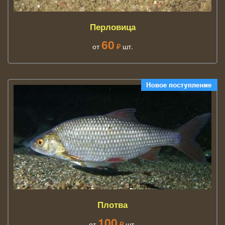
Перловица
60
от
₽
шт.
Плотва
100
от
₽
шт.