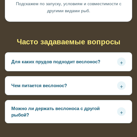
Подскажем по запуску, условиям и совместимости с
другими видами рыб.
Часто задаваемые вопросы
+
Для каких прудов подходит веслонос?
Веслонос лучше всего подходит для средних и крупных
водоёмов с хорошей кормовой базой (планктон).
+
Чем питается веслонос?
Основной рацион — зоопланктон. Рыба фильтрует
воду, не требует классического кормления.
Можно ли держать веслоноса с другой
+
рыбой?
Да, веслонос хорошо уживается с другими видами, так
как не является хищником.