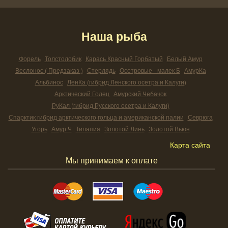
Наша рыба
Форель
Толстолобик
Карась Красный Горбатый
Белый Амур
Веслонос ( Предзаказ )
Стерлядь
Осетровые - малек Б
АмурКа
Альбинос
ЛенКа (гибрид Ленского осетра и Калуги)
Арктический Голец
Амурский Чебачок
РуКал (гибрид Русского осетра и Калуги)
Спарктик гибрид арктического гольца и американской палии
Севрюга
Угорь
Амур Ч
Тилапия
Золотой Линь
Золотой Вьюн
Карта сайта
Мы принимаем к оплате