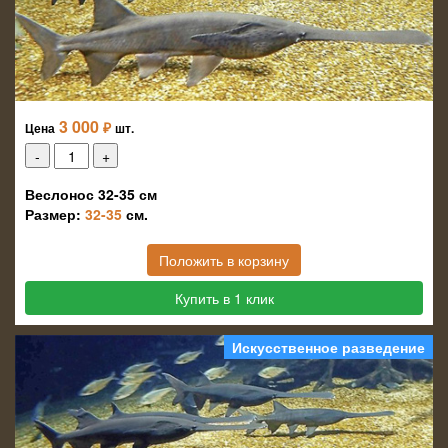
3 000
₽
Цена
шт.
Веслонос 32-35 см
Размер:
32-35
см.
Положить в корзину
Купить в 1 клик
Искусственное разведение