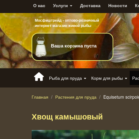
О нас
Услуги
Доставка
Новости
К
Мосфиштрейд - оптово-розничный
интернет магазин живой рыбы
Ваша корзина пуста
Рыба для пруда
Корм для рыбы
Ра
Главная
Растения для пруда
Equisetum scirpoi
Хвощ камышовый