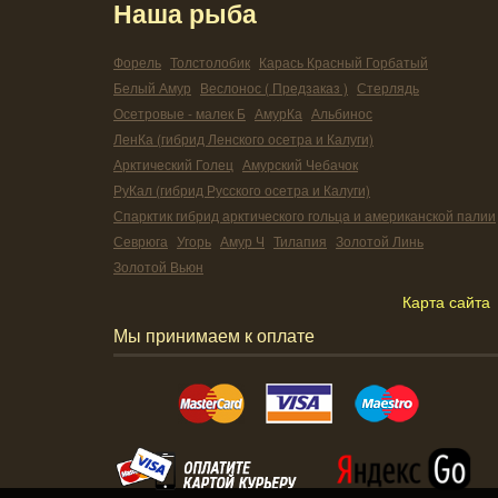
Наша рыба
Форель
Толстолобик
Карась Красный Горбатый
Белый Амур
Веслонос ( Предзаказ )
Стерлядь
Осетровые - малек Б
АмурКа
Альбинос
ЛенКа (гибрид Ленского осетра и Калуги)
Арктический Голец
Амурский Чебачок
РуКал (гибрид Русского осетра и Калуги)
Спарктик гибрид арктического гольца и американской палии
Севрюга
Угорь
Амур Ч
Тилапия
Золотой Линь
Золотой Вьюн
Карта сайта
Мы принимаем к оплате