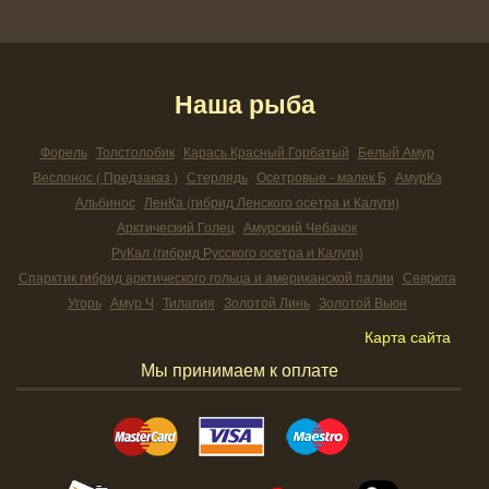
Наша рыба
Форель
Толстолобик
Карась Красный Горбатый
Белый Амур
Веслонос ( Предзаказ )
Стерлядь
Осетровые - малек Б
АмурКа
Альбинос
ЛенКа (гибрид Ленского осетра и Калуги)
Арктический Голец
Амурский Чебачок
РуКал (гибрид Русского осетра и Калуги)
Спарктик гибрид арктического гольца и американской палии
Севрюга
Угорь
Амур Ч
Тилапия
Золотой Линь
Золотой Вьюн
Карта сайта
Мы принимаем к оплате