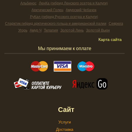
Альбинос
ЛенКа (гибрид Ленского осетра и Калуги)
Арктический Голец
Амурский Чебачок
РуКал (гибрид Русского осетра и Калуги)
Спарктик гибрид арктического гольца и американской палии
Севрюга
Угорь
Амур Ч
Тилапия
Золотой Линь
Золотой Вьюн
Карта сайта
Мы принимаем к оплате
Сайт
Услуги
Доставка