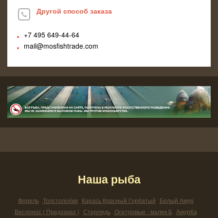
Другой способ заказа
+7 495
649-44-64
mail@mosfishtrade.com
Наша рыба
Форель
Толстолобик
Карась Красный Горбатый
Белый Амур
Веслонос ( Предзаказ )
Стерлядь
Осетровые - малек Б
АмурКа