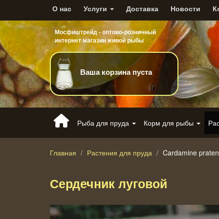
О нас
Услуги
Доставка
Новости
К
Мосфиштрейд - оптово-розничный
интернет магазин живой рыбы
Ваша корзина пуста
Рыба для пруда
Корм для рыбы
Ра
Главная
Растения для пруда
Cardamine praten
Сердечник луговой