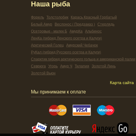
Наша рыба
Форель
Толстолобик
Карась Красный Горбатый
Белый Амур
Веслонос ( Предзаказ )
Стерлядь
Осетровые - малек Б
АмурКа
Альбинос
ЛенКа (гибрид Ленского осетра и Калуги)
Арктический Голец
Амурский Чебачок
РуКал (гибрид Русского осетра и Калуги)
Спарктик гибрид арктического гольца и американской палии
Севрюга
Угорь
Амур Ч
Тилапия
Золотой Линь
Золотой Вьюн
Карта сайта
Мы принимаем к оплате