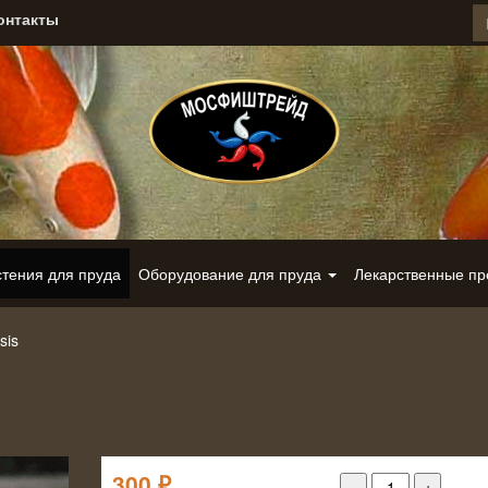
онтакты
стения для пруда
Оборудование для пруда
Лекарственные п
sis
300
₽