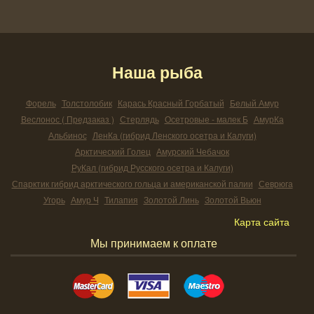
Наша рыба
Форель
Толстолобик
Карась Красный Горбатый
Белый Амур
Веслонос ( Предзаказ )
Стерлядь
Осетровые - малек Б
АмурКа
Альбинос
ЛенКа (гибрид Ленского осетра и Калуги)
Арктический Голец
Амурский Чебачок
РуКал (гибрид Русского осетра и Калуги)
Спарктик гибрид арктического гольца и американской палии
Севрюга
Угорь
Амур Ч
Тилапия
Золотой Линь
Золотой Вьюн
Карта сайта
Мы принимаем к оплате