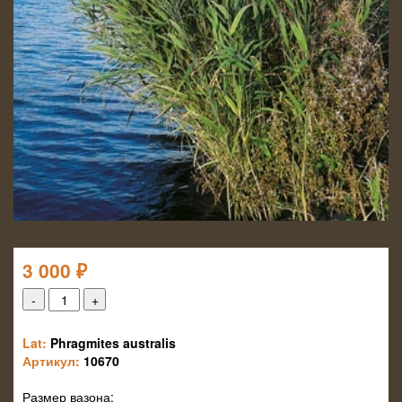
3 000
₽
Lat:
Phragmites australis
Артикул:
10670
Размер вазона: