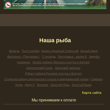
Наша рыба
Форель
Толстолобик
Карась Красный Горбатый
Белый Амур
Веслонос ( Предзаказ )
Стерлядь
Осетровые - малек Б
АмурКа
Альбинос
ЛенКа (гибрид Ленского осетра и Калуги)
Арктический Голец
Амурский Чебачок
РуКал (гибрид Русского осетра и Калуги)
Спарктик гибрид арктического гольца и американской палии
Севрюга
Угорь
Амур Ч
Тилапия
Золотой Линь
Золотой Вьюн
Карта сайта
Мы принимаем к оплате