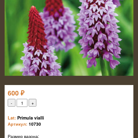
600
₽
Lat:
Primula vialli
Артикул:
10730
Размер вазона: