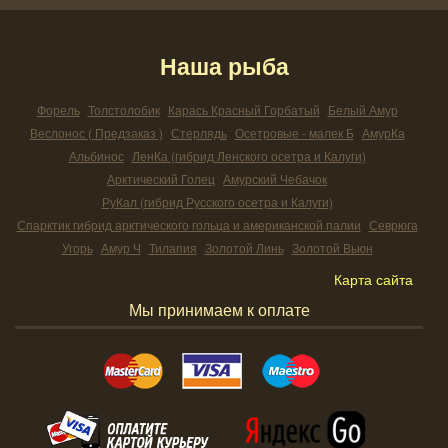
Наша рыба
Форель
Толстолобик
Карась Красный Горбатый
Белый Амур
Веслонос ( Предзаказ )
Стерлядь
Осетровые - малек Б
АмурКа
Альбинос
ЛенКа (гибрид Ленского осетра и Калуги)
Арктический Голец
Амурский Чебачок
РуКал (гибрид Русского осетра и Калуги)
Спарктик гибрид арктического гольца и американской палии
Севрюга
Угорь
Амур Ч
Тилапия
Золотой Линь
Золотой Вьюн
Карта сайта
Мы принимаем к оплате