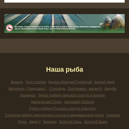
Наша рыба
Форель
Толстолобик
Карась Красный Горбатый
Белый Амур
Веслонос ( Предзаказ )
Стерлядь
Осетровые - малек Б
АмурКа
Альбинос
ЛенКа (гибрид Ленского осетра и Калуги)
Арктический Голец
Амурский Чебачок
РуКал (гибрид Русского осетра и Калуги)
Спарктик гибрид арктического гольца и американской палии
Севрюга
Угорь
Амур Ч
Тилапия
Золотой Линь
Золотой Вьюн