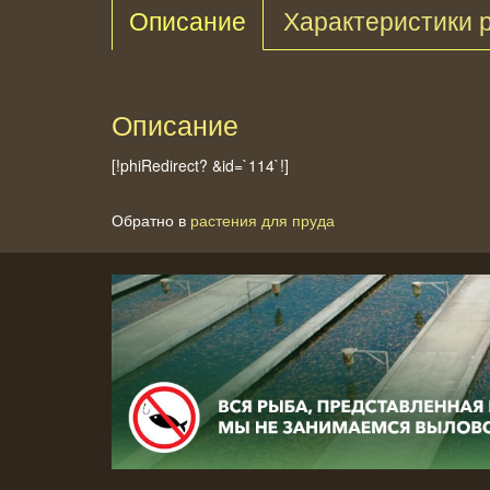
Описание
Характеристики 
Описание
[!phiRedirect? &id=`114`!]
Обратно в
растения для пруда