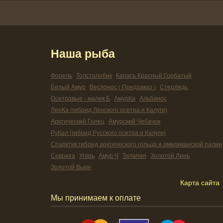
Наша рыба
Форель
Толстолобик
Карась Красный Горбатый
Белый Амур
Веслонос ( Предзаказ )
Стерлядь
Осетровые - малек Б
АмурКа
Альбинос
ЛенКа (гибрид Ленского осетра и Калуги)
Арктический Голец
Амурский Чебачок
РуКал (гибрид Русского осетра и Калуги)
Спарктик гибрид арктического гольца и американской палии
Севрюга
Угорь
Амур Ч
Тилапия
Золотой Линь
Золотой Вьюн
Карта сайта
Мы принимаем к оплате