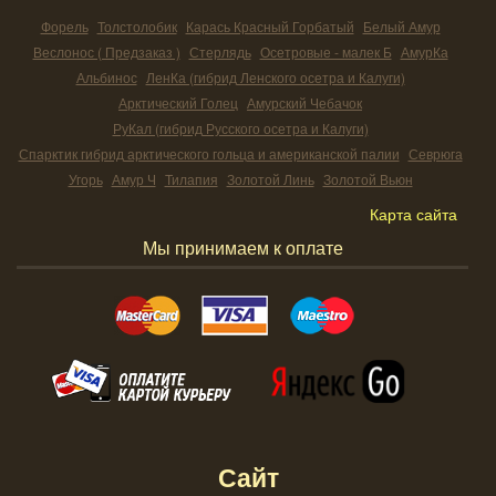
Форель
Толстолобик
Карась Красный Горбатый
Белый Амур
Веслонос ( Предзаказ )
Стерлядь
Осетровые - малек Б
АмурКа
Альбинос
ЛенКа (гибрид Ленского осетра и Калуги)
Арктический Голец
Амурский Чебачок
РуКал (гибрид Русского осетра и Калуги)
Спарктик гибрид арктического гольца и американской палии
Севрюга
Угорь
Амур Ч
Тилапия
Золотой Линь
Золотой Вьюн
Карта сайта
Мы принимаем к оплате
Сайт