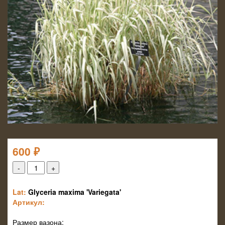
600
₽
Lat:
Glyceria maxima 'Variegata'
Артикул:
Размер вазона: