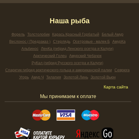
Наша рыба
Форель
Толстолобик
Карась Красный Горбатый
Белый Амур
Веслонос ( Предзаказ )
Стерлядь
Осетровые - малек Б
АмурКа
Альбинос
ЛенКа (гибрид Ленского осетра и Калуги)
Арктический Голец
Амурский Чебачок
РуКал (гибрид Русского осетра и Калуги)
Спарктик гибрид арктического гольца и американской палии
Севрюга
Угорь
Амур Ч
Тилапия
Золотой Линь
Золотой Вьюн
Карта сайта
Мы принимаем к оплате