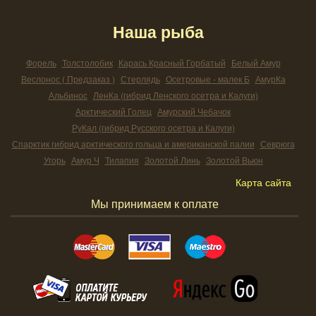
Наша рыба
Форель
Толстолобик
Карась Красный Горбатый
Белый Амур
Веслонос ( Предзаказ )
Стерлядь
Осетровые - малек Б
АмурКа
Альбинос
ЛенКа (гибрид Ленского осетра и Калуги)
Арктический Голец
Амурский Чебачок
РуКал (гибрид Русского осетра и Калуги)
Спарктик гибрид арктического гольца и американской палии
Севрюга
Угорь
Амур Ч
Тилапия
Золотой Линь
Золотой Вьюн
Карта сайта
Мы принимаем к оплате