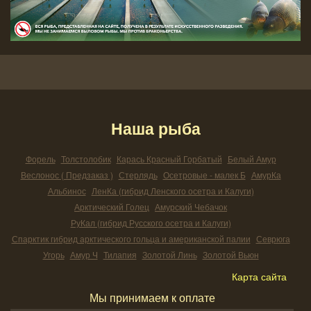
Наша рыба
Форель
Толстолобик
Карась Красный Горбатый
Белый Амур
Веслонос ( Предзаказ )
Стерлядь
Осетровые - малек Б
АмурКа
Альбинос
ЛенКа (гибрид Ленского осетра и Калуги)
Арктический Голец
Амурский Чебачок
РуКал (гибрид Русского осетра и Калуги)
Спарктик гибрид арктического гольца и американской палии
Севрюга
Угорь
Амур Ч
Тилапия
Золотой Линь
Золотой Вьюн
Карта сайта
Мы принимаем к оплате