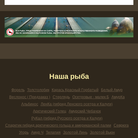
Наша рыба
Форель
Толстолобик
Карась Красный Горбатый
Белый Амур
Веслонос ( Предзаказ )
Стерлядь
Осетровые - малек Б
АмурКа
Альбинос
ЛенКа (гибрид Ленского осетра и Калуги)
Арктический Голец
Амурский Чебачок
РуКал (гибрид Русского осетра и Калуги)
Спарктик гибрид арктического гольца и американской палии
Севрюга
Угорь
Амур Ч
Тилапия
Золотой Линь
Золотой Вьюн