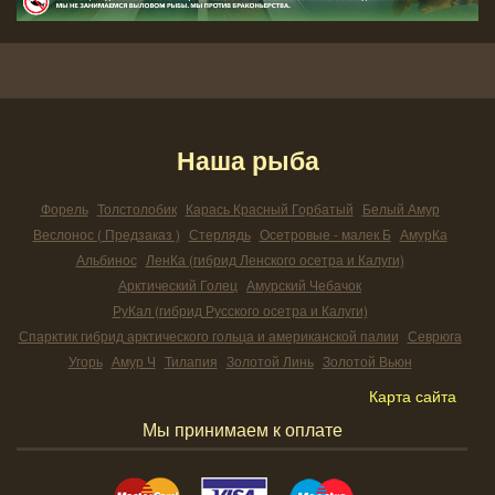
Наша рыба
Форель
Толстолобик
Карась Красный Горбатый
Белый Амур
Веслонос ( Предзаказ )
Стерлядь
Осетровые - малек Б
АмурКа
Альбинос
ЛенКа (гибрид Ленского осетра и Калуги)
Арктический Голец
Амурский Чебачок
РуКал (гибрид Русского осетра и Калуги)
Спарктик гибрид арктического гольца и американской палии
Севрюга
Угорь
Амур Ч
Тилапия
Золотой Линь
Золотой Вьюн
Карта сайта
Мы принимаем к оплате