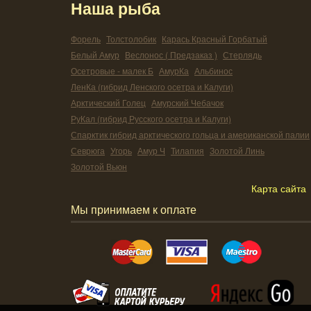
Наша рыба
Форель
Толстолобик
Карась Красный Горбатый
Белый Амур
Веслонос ( Предзаказ )
Стерлядь
Осетровые - малек Б
АмурКа
Альбинос
ЛенКа (гибрид Ленского осетра и Калуги)
Арктический Голец
Амурский Чебачок
РуКал (гибрид Русского осетра и Калуги)
Спарктик гибрид арктического гольца и американской палии
Севрюга
Угорь
Амур Ч
Тилапия
Золотой Линь
Золотой Вьюн
Карта сайта
Мы принимаем к оплате