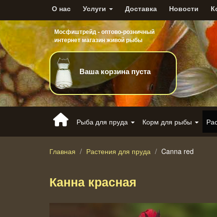
О нас
Услуги
Доставка
Новости
К
Мосфиштрейд - оптово-розничный
интернет магазин живой рыбы
Ваша корзина пуста
Рыба для пруда
Корм для рыбы
Ра
Главная
Растения для пруда
Canna red
Канна красная