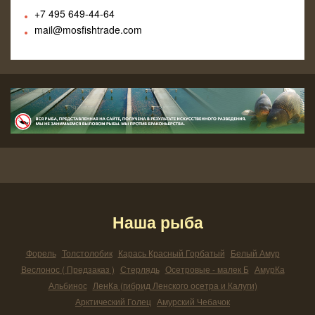
+7 495
649-44-64
mail@mosfishtrade.com
Наша рыба
Форель
Толстолобик
Карась Красный Горбатый
Белый Амур
Веслонос ( Предзаказ )
Стерлядь
Осетровые - малек Б
АмурКа
Альбинос
ЛенКа (гибрид Ленского осетра и Калуги)
Арктический Голец
Амурский Чебачок