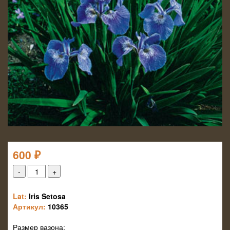
600
₽
Lat:
Iris Setosa
Артикул:
10365
Размер вазона: