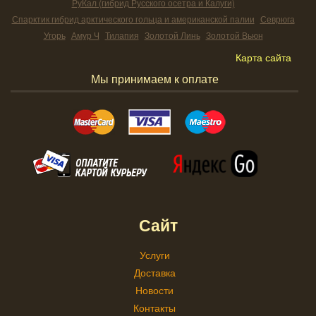
РуКал (гибрид Русского осетра и Калуги)
Спарктик гибрид арктического гольца и американской палии
Севрюга
Угорь
Амур Ч
Тилапия
Золотой Линь
Золотой Вьюн
Карта сайта
Мы принимаем к оплате
Сайт
Услуги
Доставка
Новости
Контакты