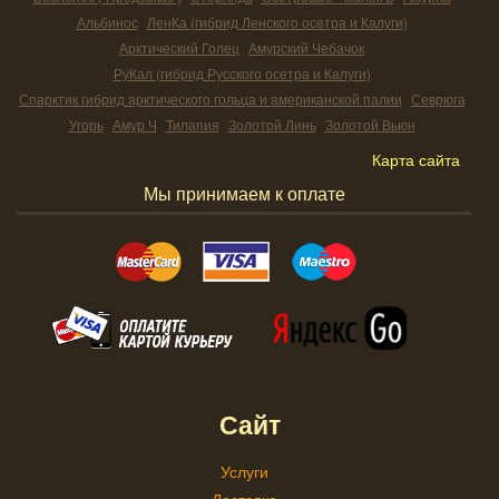
Альбинос
ЛенКа (гибрид Ленского осетра и Калуги)
Арктический Голец
Амурский Чебачок
РуКал (гибрид Русского осетра и Калуги)
Спарктик гибрид арктического гольца и американской палии
Севрюга
Угорь
Амур Ч
Тилапия
Золотой Линь
Золотой Вьюн
Карта сайта
Мы принимаем к оплате
Сайт
Услуги