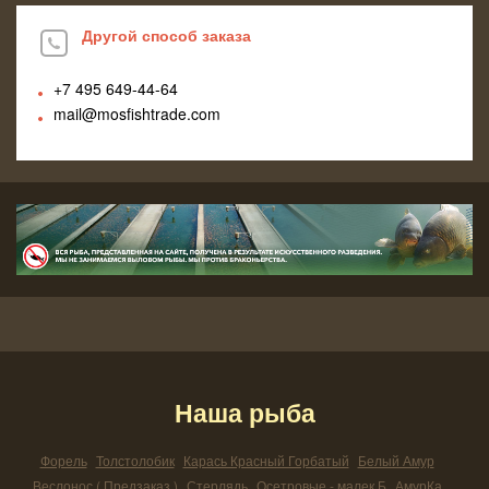
Другой способ заказа
+7 495
649-44-64
mail@mosfishtrade.com
Наша рыба
Форель
Толстолобик
Карась Красный Горбатый
Белый Амур
Веслонос ( Предзаказ )
Стерлядь
Осетровые - малек Б
АмурКа