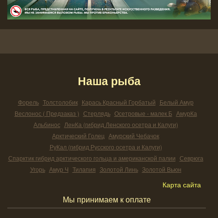
Наша рыба
Форель
Толстолобик
Карась Красный Горбатый
Белый Амур
Веслонос ( Предзаказ )
Стерлядь
Осетровые - малек Б
АмурКа
Альбинос
ЛенКа (гибрид Ленского осетра и Калуги)
Арктический Голец
Амурский Чебачок
РуКал (гибрид Русского осетра и Калуги)
Спарктик гибрид арктического гольца и американской палии
Севрюга
Угорь
Амур Ч
Тилапия
Золотой Линь
Золотой Вьюн
Карта сайта
Мы принимаем к оплате