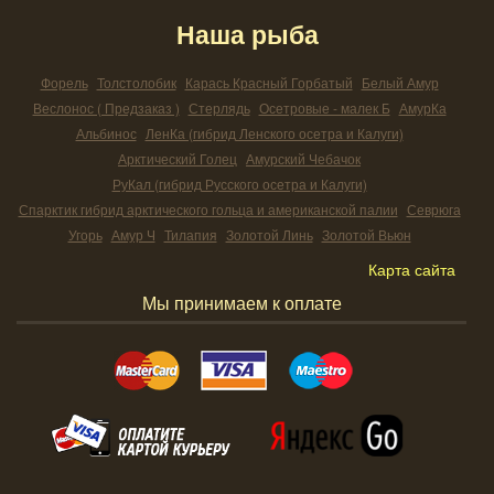
Наша рыба
Форель
Толстолобик
Карась Красный Горбатый
Белый Амур
Веслонос ( Предзаказ )
Стерлядь
Осетровые - малек Б
АмурКа
Альбинос
ЛенКа (гибрид Ленского осетра и Калуги)
Арктический Голец
Амурский Чебачок
РуКал (гибрид Русского осетра и Калуги)
Спарктик гибрид арктического гольца и американской палии
Севрюга
Угорь
Амур Ч
Тилапия
Золотой Линь
Золотой Вьюн
Карта сайта
Мы принимаем к оплате