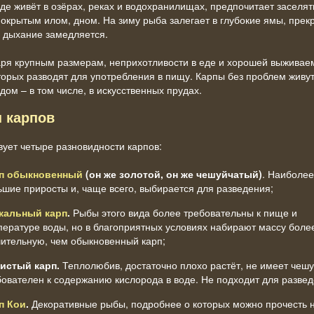
де живёт в озёрах, реках и водохранилищах, предпочитает заселят
покрытым илом, дном. На зиму рыба залегает в глубокие ямы, прек
а дыхание замедляется.
ря крупным размерам, неприхотливости в еде и хорошей выживаем
торых разводят для употребления в пищу. Карпы без проблем живу
дом – в том числе, в искусственных прудах.
 карпов
ует четыре разновидности карпов:
п обыкновенный
(он же золотой, он же чешуйчатый)
. Наиболее
ьшие приросты и,
чаще всего, выбирается для разведения;
кальный карп
.
Рыбы этого вида более требовательны к пище и
пературе воды, но в благоприятных условиях набирают массу боле
чительную, чем обыкновенный карп;
истый карп.
Теплолюбив, достаточно плохо растёт, не имеет чешу
бователен к содержанию кислорода в воде. Не подходит для развед
п Кои
.
Декоративные рыбы, подробнее о которых можно прочесть 