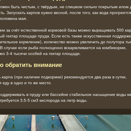
лжен быть чистым, с твёрдым, не слишком сильно покрытым илом 
ть. Запускать карпов нужно весной, после того, как вода прогреется
половина мая.
ем за счёт естественной кормовой базы можно выращивать 500 ка
ый гектар площади пруда. Если есть также искусственная поддержк
ительное кормление), количество можно увеличить до полутора ты
 В случае если рыба полноценно вскармливается на комбикорме,
мо 3-4 тысячи особей на гектар площади.
то обратить внимание
 карпа (при наличии подкормке) рекомендуется два раза в сутки,
 еду в одно и то же место.
оддерживать в пруду или бассейне стабильное насыщение воды к
требуется 3.5-5 см3 кислорода на литр воды.