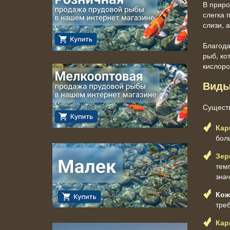
В приро
слегка 
слизи, 
Благода
рыб, ко
кислоро
Виды
Существ
Кар
бол
Зер
тем
зна
Кож
тре
Кар