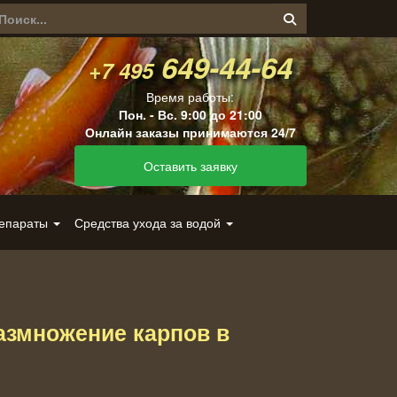
649-44-64
+7 495
Время работы:
Пон. - Вс. 9:00 до 21:00
Онлайн заказы принимаются 24/7
Оставить заявку
репараты
Средства ухода за водой
азмножение карпов в