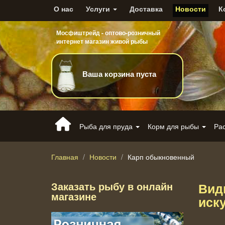
О нас
Услуги
Доставка
Новости
К
Мосфиштрейд - оптово-розничный
интернет магазин живой рыбы
Ваша корзина пуста
Рыба для пруда
Корм для рыбы
Ра
Главная
Новости
Карп обыкновенный
Вид
Заказать рыбу в онлайн
магазине
иск