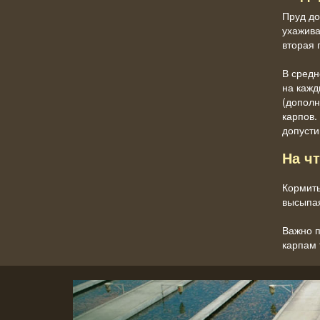
Пруд до
ухажива
вторая 
В средн
на кажд
(дополн
карпов.
допусти
На ч
Кормить
высыпая
Важно п
карпам 