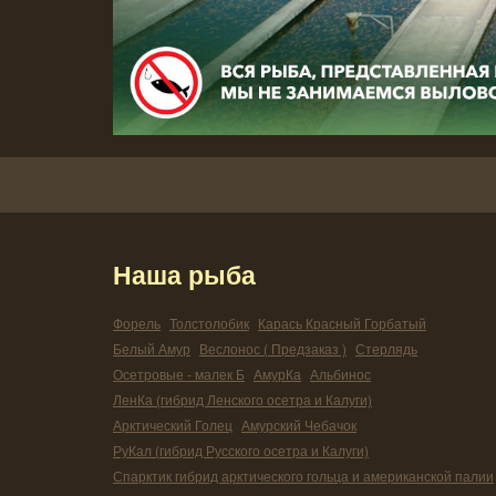
Наша рыба
Форель
Толстолобик
Карась Красный Горбатый
Белый Амур
Веслонос ( Предзаказ )
Стерлядь
Осетровые - малек Б
АмурКа
Альбинос
ЛенКа (гибрид Ленского осетра и Калуги)
Арктический Голец
Амурский Чебачок
РуКал (гибрид Русского осетра и Калуги)
Спарктик гибрид арктического гольца и американской палии