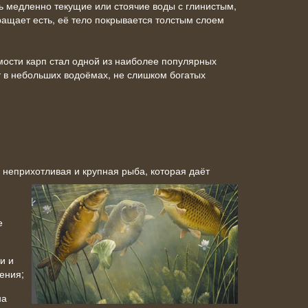
ь медленно текущие или стоячие воды с глинистым,
ращает есть, её тело покрывается толстым слоем
ости карп стал одной из наиболее популярных
т в небольших водоёмах, не слишком богатых
 неприхотливая и крупная рыба, которая даёт
е
и и
ения;
на