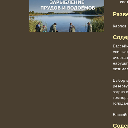
соо
Разв
Карпов 
Соде
Бассейн
слишко
очертан
нарушит
оптимал
Выбор м
резерву
загрязн
темпера
голодан
Бассейн
Соде