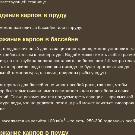
тветствующей странице.
едение карпов в пруду
можно разводить в бассейне или в пруду.
ржание карпов в бассейне
, предназначенный для выращивания карпов, можно установить как
м
требовательны к температуре. Водоём может иметь любые разме
ия, но его глубина должна составлять не более чем 1.5 метра (есл
ь это правило, вода возле дна никогда не будет прогреваться до
ьной температуры, а значит, приросты рыбы упадут).
атериала для бассейна не играет особой роли, главное, чтобы
ар был герметичным, имел возможность для водозабора и слива
ений. Также рекомендуется предусмотреть аэрацию – при высокой
туре воды, что не редкость летом, у рыб может начаться кислород
ие.
3
 заселяется из расчёта 120 кг/м
– то есть, 250-300 годовалых осо
ржание карпов в пруду