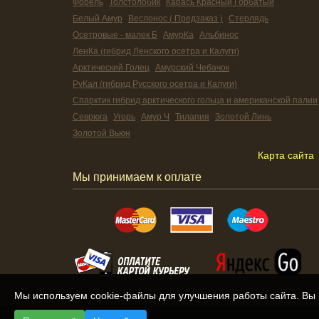
Форель
Толстолобик
Карась Красный Горбатый
Белый Амур
Веслонос ( Предзаказ )
Стерлядь
Осетровые - малек Б
АмурКа
Альбинос
ЛенКа (гибрид Ленского осетра и Калуги)
Арктический Голец
Амурский Чебачок
РуКал (гибрид Русского осетра и Калуги)
Спарктик гибрид арктического гольца и американской палии
Севрюга
Угорь
Амур Ч
Тилапия
Золотой Линь
Золотой Вьюн
Карта сайта
Мы принимаем к оплате
Мы используем cookie-файлы для улучшения работы сайта. Вы 