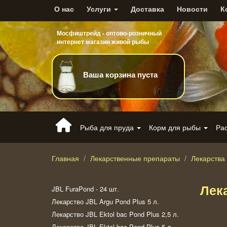
О нас
Услуги
Доставка
Новости
К
Мосфиштрейд - оптово-розничный
интернет магазин живой рыбы
Ваша корзина пуста
Рыба для пруда
Корм для рыбы
Ра
Главная
Лекарственные препараты
Лекарства
Лека
JBL FuraPond - 24 шт.
Лекарство JBL Argu Pond Plus 5 л.
Лекарство JBL Ektol bac Pond Plus 2,5 л.
Лекарство JBL Ektol bac Pond Plus 5 л.