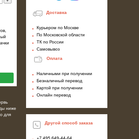
Доставка
Курьером по Москве
ов,
По Московской области
ный
ТК по России
рачки
Самовывоз
Оплата
Наличными при получении
Безналичный перевод
Картой при получении
Онлайн перевод
ервь
оды ниже
о для
!
Другой способ заказа
+7 495
649-44-64