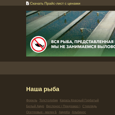
Скачать Прайс-лист с ценами
Наша рыба
Форель
Толстолобик
Карась Красный Горбатый
Белый Амур
Веслонос ( Предзаказ )
Стерлядь
Осетровые - малек Б
АмурКа
Альбинос