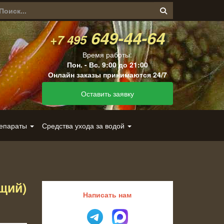
649-44-64
+7 495
Время работы:
Пон. - Вс. 9:00 до 21:00
Онлайн заказы принимаются 24/7
Оставить заявку
репараты
Средства ухода за водой
щий)
Написать нам