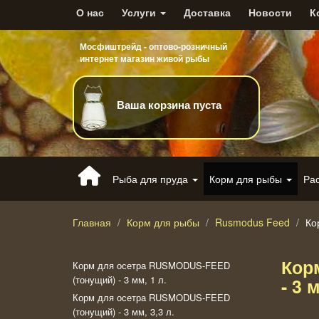
О нас
Услуги
Доставка
Новости
К
Мосфиштрейд - оптово-розничный
интернет магазин живой рыбы
Ваша корзина пуста
Рыба для пруда
Корм для рыбы
Ра
Главная
Корм для рыбы
Rusmodus Feed
Ко
Кор
Корм для осетра RUSMODUS-FEED
(тонущий) - 3 мм, 1 л.
- 3 
Корм для осетра RUSMODUS-FEED
(тонущий) - 3 мм, 3,3 л.