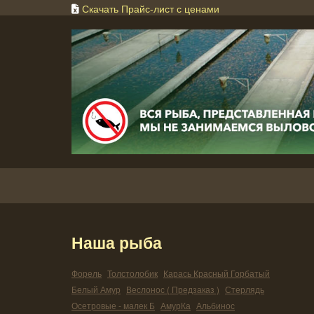
Скачать Прайс-лист с ценами
Наша рыба
Форель
Толстолобик
Карась Красный Горбатый
Белый Амур
Веслонос ( Предзаказ )
Стерлядь
Осетровые - малек Б
АмурКа
Альбинос