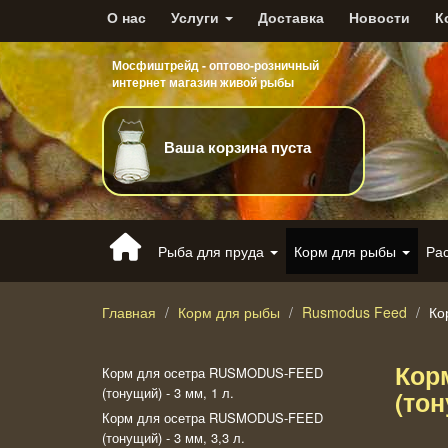
О нас
Услуги
Доставка
Новости
К
Мосфиштрейд - оптово-розничный
интернет магазин живой рыбы
Ваша корзина пуста
Рыба для пруда
Корм для рыбы
Ра
Главная
Корм для рыбы
Rusmodus Feed
Ко
Кор
Корм для осетра RUSMODUS-FEED
(тонущий) - 3 мм, 1 л.
(тон
Корм для осетра RUSMODUS-FEED
(тонущий) - 3 мм, 3,3 л.