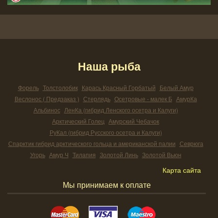
Наша рыба
Форель
Толстолобик
Карась Красный Горбатый
Белый Амур
Веслонос ( Предзаказ )
Стерлядь
Осетровые - малек Б
АмурКа
Альбинос
ЛенКа (гибрид Ленского осетра и Калуги)
Арктический Голец
Амурский Чебачок
РуКал (гибрид Русского осетра и Калуги)
Спарктик гибрид арктического гольца и американской палии
Севрюга
Угорь
Амур Ч
Тилапия
Золотой Линь
Золотой Вьюн
Карта сайта
Мы принимаем к оплате