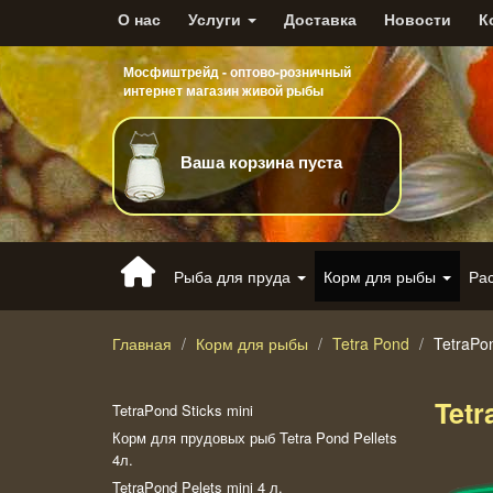
О нас
Услуги
Доставка
Новости
К
Мосфиштрейд - оптово-розничный
интернет магазин живой рыбы
Ваша корзина пуста
Рыба для пруда
Корм для рыбы
Ра
Главная
Корм для рыбы
Tetra Pond
TetraPon
Tetr
TetraPond Sticks mini
Корм для прудовых рыб Tetra Pond Pellets
4л.
TetraPond Pelets mini 4 л.