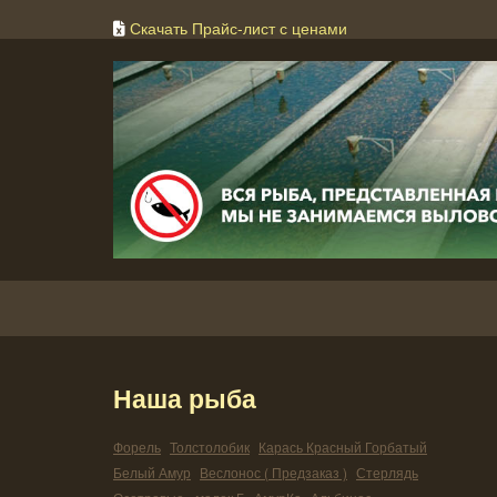
Скачать Прайс-лист с ценами
Наша рыба
Форель
Толстолобик
Карась Красный Горбатый
Белый Амур
Веслонос ( Предзаказ )
Стерлядь