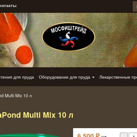
онтакты
стения для пруда
Оборудование для пруда
Лекарственные п
d Multi Mix 10 л
aPond Multi Mix 10 л
6 500
₽
шт.