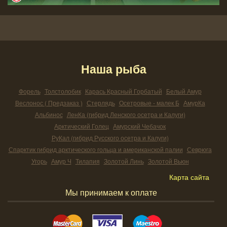
Наша рыба
Форель
Толстолобик
Карась Красный Горбатый
Белый Амур
Веслонос ( Предзаказ )
Стерлядь
Осетровые - малек Б
АмурКа
Альбинос
ЛенКа (гибрид Ленского осетра и Калуги)
Арктический Голец
Амурский Чебачок
РуКал (гибрид Русского осетра и Калуги)
Спарктик гибрид арктического гольца и американской палии
Севрюга
Угорь
Амур Ч
Тилапия
Золотой Линь
Золотой Вьюн
Карта сайта
Мы принимаем к оплате