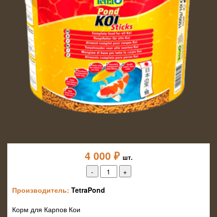
4 000
₽
шт.
Производитель:
TetraPond
Корм для Карпов Кои