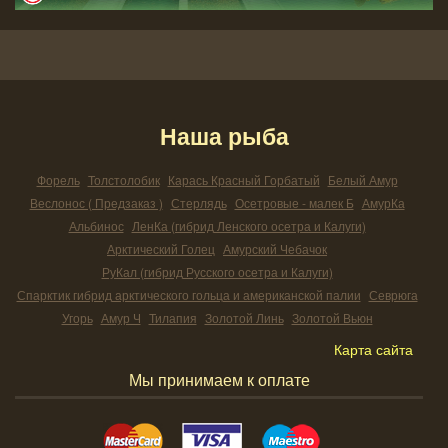
Наша рыба
Форель
Толстолобик
Карась Красный Горбатый
Белый Амур
Веслонос ( Предзаказ )
Стерлядь
Осетровые - малек Б
АмурКа
Альбинос
ЛенКа (гибрид Ленского осетра и Калуги)
Арктический Голец
Амурский Чебачок
РуКал (гибрид Русского осетра и Калуги)
Спарктик гибрид арктического гольца и американской палии
Севрюга
Угорь
Амур Ч
Тилапия
Золотой Линь
Золотой Вьюн
Карта сайта
Мы принимаем к оплате