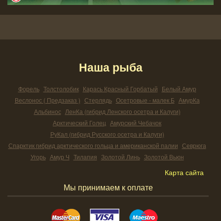
Наша рыба
Форель
Толстолобик
Карась Красный Горбатый
Белый Амур
Веслонос ( Предзаказ )
Стерлядь
Осетровые - малек Б
АмурКа
Альбинос
ЛенКа (гибрид Ленского осетра и Калуги)
Арктический Голец
Амурский Чебачок
РуКал (гибрид Русского осетра и Калуги)
Спарктик гибрид арктического гольца и американской палии
Севрюга
Угорь
Амур Ч
Тилапия
Золотой Линь
Золотой Вьюн
Карта сайта
Мы принимаем к оплате