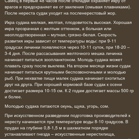
Самец в первые 48 часов после откладки охраняет икру от
врагов и предохраняет ее от заиления (омывая плавниками).
После нереста судак уходит на посленерестовый жор.
Икра судака мелкая, желтая, плодовитость высокая. Хорошая
икра прозрачная с желтым оттенком, а больная или
неоплодотворенная – мутная, грязно-белая. Скорость
развития икры зависит от температуры воды: при 9-11
градусах личинки появляются через 10-11 суток, при 18-20 –
3-4 дня. После рассасывания желточного мешка личинка
начинает питаться зоопланктоном. Молодь судака может
плавать сразу после выклева. На втором месяце жизни судак
начинает питаться крупными беспозвоночными и молодью
рыб. При нехватке пищи малек судака начинает охотиться
друг на друга. При хорошей кормовой базе судак к осени
достигает размера 10-15 см. К 2 годам достигает массы 500 гр
и более.
Молодью судака питаются окунь, щука, угорь, сом.
При искусственном разведении подготовка производителей к
нересту начинается при температуре воды 8-10 градусов. В
прудах на глубине 0,8-1,5 м в шахматном порядке
устанавливают гнезда – искусственные нерестилища,