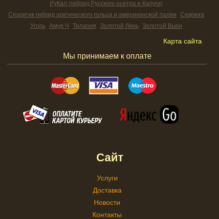
РуКал (гибрид Русского осетра и Калуги)
Спарктик гибрид арктического гольца и американской палии
Севрюга
Угорь
Амур Ч
Тилапия
Золотой Линь
Золотой Вьюн
Карта сайта
Мы принимаем к оплате
Сайт
Услуги
Доставка
Новости
Контакты