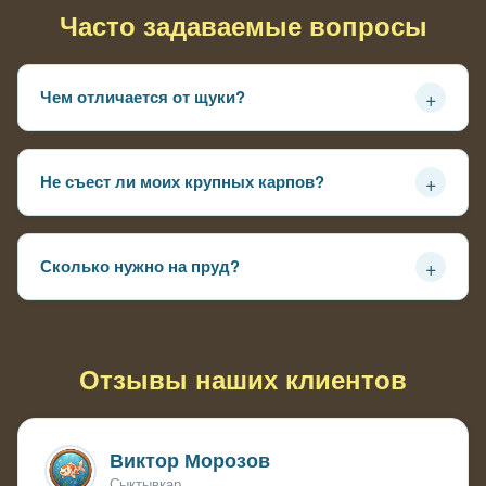
Часто задаваемые вопросы
+
Чем отличается от щуки?
Меньше агрессивный, не выходит на сушу за добычей,
охотится только в воде
+
Не съест ли моих крупных карпов?
Взрослого кои не возьмёт — рот поменьще щучьего,
опасен для рыбы до 15-20 см
+
Сколько нужно на пруд?
1 особь на 3000-5000 литров — иначе конкуренция за
корм, начинают драться
Отзывы наших клиентов
Виктор Морозов
Сыктывкар