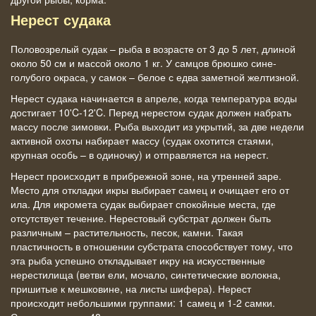
Нерест судака
Половозрелый судак – рыба в возрасте от 3 до 5 лет, длиной
около 50 см и массой около 1 кг. У самцов брюшко сине-
голубого окраса, у самок – белое с едва заметной желтизной.
Нерест судака начинается в апреле, когда температура воды
достигает 10'C-12'C. Перед нерестом судак должен набрать
массу после зимовки. Рыба выходит из укрытий, за две недели
активной охоты набирает массу (судак охотится стаями,
крупная особь – в одиночку) и отправляется на нерест.
Нерест происходит в прибрежной зоне, на утренней заре.
Место для откладки икры выбирает самец и очищает его от
ила. Для икромета судак выбирает спокойные места, где
отсутствует течение. Нерестовый субстрат должен быть
различным – растительность, песок, камни. Такая
пластичность в отношении субстрата способствует тому, что
эта рыба успешно откладывает икру на искусственные
нерестилища (ветви ели, мочало, синтетические волокна,
пришитые к мешковине, на листы шифера). Нерест
происходит небольшими группами: 1 самец и 1-2 самки.