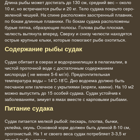
Длина рыбы может достигать до 130 см, средний вес – около
10 кг, но встречаются рыбы и 20 кг. Тело судака покрыто серо-
зеленой чешуей. На спине расположен заостренный плавник,
по бокам длинные плавники. По бокам судака расположены
бурые пятна, образующие полосы. Голова рыбы плоская,
челюсть вытянута вперед. Сверху и снизу челюсти находятся
острые крупные клыки, которые помогают рыбе охотиться.
Содержание рыбы судак
Судак обитает в озерах и водохранилищах в пелагиалии, в
чистой проточной воде с достаточным содержанием
кислорода ( не менее 5-6 мг/л). Предпочтительная
температура воды – 14'C-18’C. Дно водоема должно быть
песчаное или галечное с укрытиями (коряги, камни). На 10 м2
можно выпустить до 15 особей судака. Судак устойчив к
заболеваниям, зимует в ямах вместе с карповыми рыбами.
Питание судака
Судак питается мелкой рыбой: пескарь, плотва, бычки,
уклейка, окунь. Основной корм должен быть длиной 8-10 см,
прогонистый. На 1 кг своего веса судак потребляет 3-3,5 кг
другой рыбы, корма.