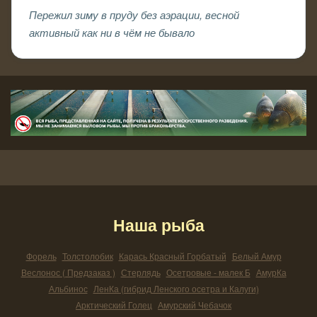
Пережил зиму в пруду без аэрации, весной
активный как ни в чём не бывало
Наша рыба
Форель
Толстолобик
Карась Красный Горбатый
Белый Амур
Веслонос ( Предзаказ )
Стерлядь
Осетровые - малек Б
АмурКа
Альбинос
ЛенКа (гибрид Ленского осетра и Калуги)
Арктический Голец
Амурский Чебачок