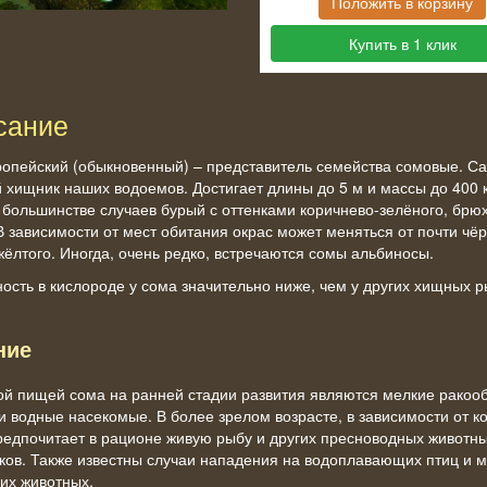
Положить в корзину
Купить в 1 клик
сание
опейский (обыкновенный) – представитель семейства сомовые. С
 хищник наших водоемов. Достигает длины до 5 м и массы до 400 к
 большинстве случаев бурый с оттенками коричнево-зелёного, брю
В зависимости от мест обитания окрас может меняться от почти чёр
жёлтого. Иногда, очень редко, встречаются сомы альбиносы.
ость в кислороде у сома значительно ниже, чем у других хищных р
ние
й пищей сома на ранней стадии развития являются мелкие ракоо
и водные насекомые. В более зрелом возрасте, в зависимости от к
редпочитает в рационе живую рыбу и других пресноводных животны
ов. Также известны случаи нападения на водоплавающих птиц и м
их животных.