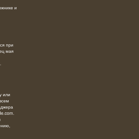
яжнике и
ся при
ец мая
т.
у или
 всем
еджера
de.com.
и
ению,