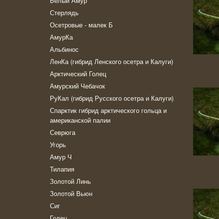
Белый Амур
Стерлядь
Осетровые - малек Б
АмурКа
Альбинос
ЛенКа (гибрид Ленского осетра и Калуги)
Арктический Голец
Амурский Чебачок
РуКал (гибрид Русского осетра и Калуги)
Спарктик гибрид арктического гольца и
американской палии
Севрюга
Угорь
Амур Ч
Тилапия
Золотой Линь
Золотой Вьюн
Сиг
Голец