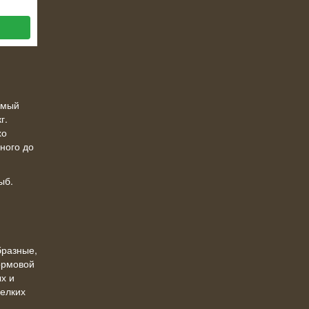
амый
г.
хо
ного до
ыб.
бразные,
ормовой
х и
елких