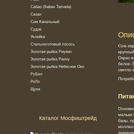
Сабао (Sabao Tamada)
Сазан
Сом Канальный
Судак
Опи
Уклейка
Стальноголовый лосось
Сом евр
Золотая рыбка Риукин
крупный
Окрас в
Золотая рыбка Ранчу
белое. 
Золотая рыбка Небесное Око
светло 
РуБел
Потребн
РоЛо
Щука
Пита
Основно
мальки 
Каталог Мосфиштрейд
базы, п
моллюск
домашн