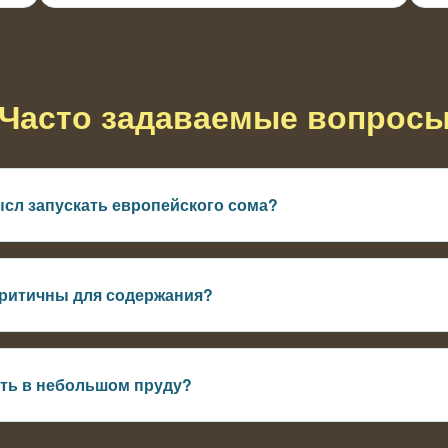
Часто задаваемые вопрос
ысл запускать европейского сома?
ия кормовой базы, чтобы система сразу работала сбалансиров
критичны для содержания?
крытия и стабильный уровень кислорода
ть в небольшом пруду?
ь в средних и крупных водоёмах, где есть пространство и корм