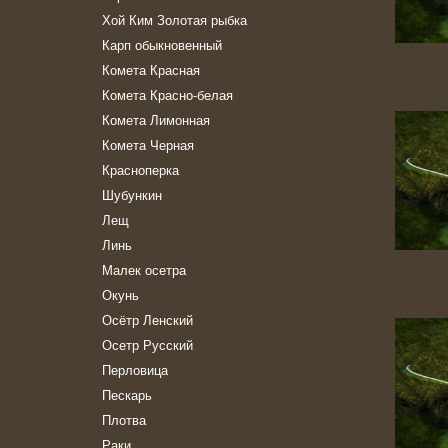
Хой Ким Золотая рыбка
Карп обыкновенный
Комета Красная
Комета Красно-белая
Комета Лимонная
Комета Черная
Красноперка
Шубункин
Лещ
Линь
Малек осетра
Окунь
Осётр Ленский
Осетр Русский
Перловица
Пескарь
Плотва
Раки