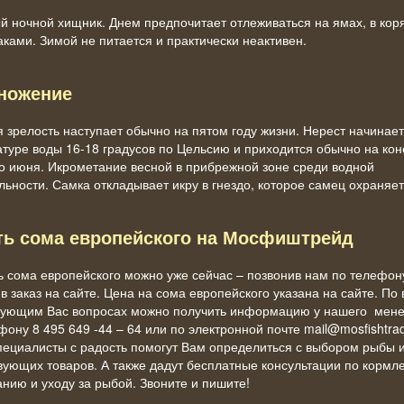
й ночной хищник. Днем предпочитает отлеживаться на ямах, в кор
аками. Зимой не питается и практически неактивен.
ножение
 зрелость наступает обычно на пятом году жизни. Нерест начинает
туре воды 16-18 градусов по Цельсию и приходится обычно на кон
о июня. Икрометание весной в прибрежной зоне среди водной
льности. Самка откладывает икру в гнездо, которое самец охраняе
ть сома европейского на Мосфиштрейд
ь сома европейского можно уже сейчас – позвонив нам по телефон
 заказ на сайте. Цена на сома европейского указана на сайте. По
сующим Вас вопросах можно получить информацию у нашего мен
фону 8 495 649 -44 – 64 или по электронной почте mail@mosfishtra
ециалисты с радость помогут Вам определиться с выбором рыбы 
вующих товаров. А также дадут бесплатные консультации по кормл
нию и уходу за рыбой. Звоните и пишите!