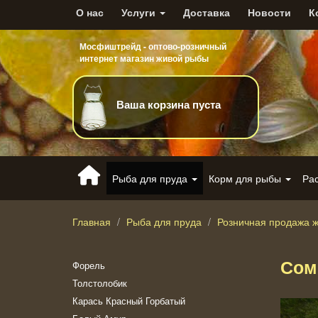
О нас
Услуги
Доставка
Новости
К
Мосфиштрейд - оптово-розничный
интернет магазин живой рыбы
Ваша корзина пуста
Рыба для пруда
Корм для рыбы
Ра
Главная
Рыба для пруда
Розничная продажа 
Сом
Форель
Толстолобик
Карась Красный Горбатый