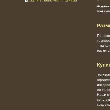
Скачать Прайс-лист с ценами
Активны
под куп
Разм
Половая
темпера
– начал
растите
Купи
Заказат
оформив
интере
по теле
Наши сп
сопутст
содержа