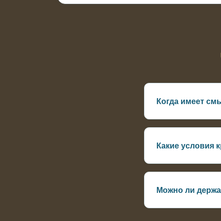
Когда имеет см
После формирован
Какие условия 
Глубина от 2 м, у
Можно ли держа
Лучше использоват