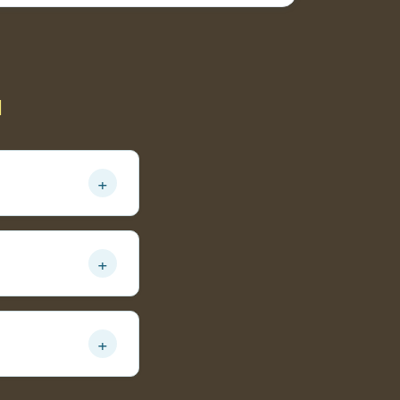
ы
+
ано
+
+