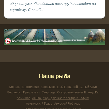
здорова, уже обследовали весь пруд и выходят на
кормёжку. Спасибо!
Наша рыба
Форель
Толстолобик
Карась Красный Горбатый
Белый Амур
Веслонос ( Предзаказ )
Стерлядь
Осетровые - малек Б
АмурКа
Альбинос
ЛенКа (гибрид Ленского осетра и Калуги)
Арктический Голец
Амурский Чебачок
РуКал (гибрид Русского осетра и Калуги)