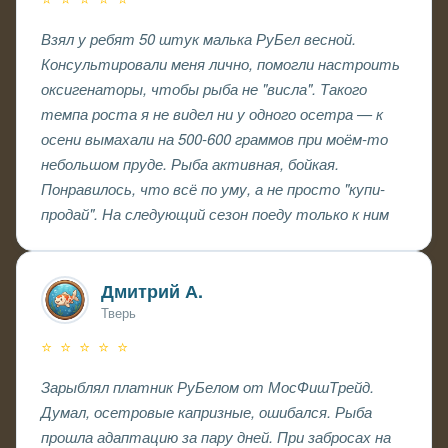
Взял у ребят 50 штук малька РуБел весной.
Консультировали меня лично, помогли настроить
оксигенаторы, чтобы рыба не "висла". Такого
темпа роста я не видел ни у одного осетра — к
осени вымахали на 500-600 граммов при моём-то
небольшом пруде. Рыба активная, бойкая.
Понравилось, что всё по уму, а не просто "купи-
продай". На следующий сезон поеду только к ним
Дмитрий А.
Тверь
⭐ ⭐ ⭐ ⭐ ⭐
Зарыблял платник РуБелом от МосФишТрейд.
Думал, осетровые капризные, ошибался. Рыба
прошла адаптацию за пару дней. При забросах на