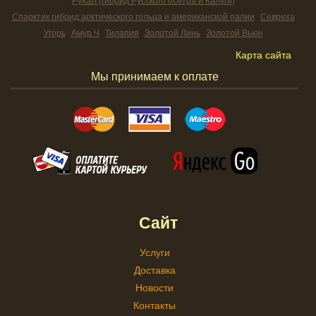
Спарктик гибрид арктического гольца и американской палии
Севрюга
Угорь
Амур Ч
Тилапия
Золотой Линь
Золотой Вьюн
Карта сайта
Мы принимаем к оплате
Сайт
Услуги
Доставка
Новости
Контакты