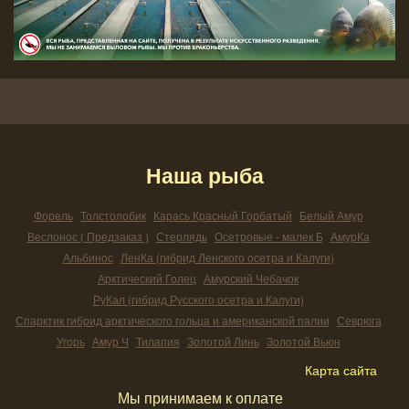
Наша рыба
Форель
Толстолобик
Карась Красный Горбатый
Белый Амур
Веслонос ( Предзаказ )
Стерлядь
Осетровые - малек Б
АмурКа
Альбинос
ЛенКа (гибрид Ленского осетра и Калуги)
Арктический Голец
Амурский Чебачок
РуКал (гибрид Русского осетра и Калуги)
Спарктик гибрид арктического гольца и американской палии
Севрюга
Угорь
Амур Ч
Тилапия
Золотой Линь
Золотой Вьюн
Карта сайта
Мы принимаем к оплате