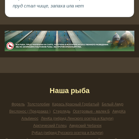
пруд стал чище, запаха ила нет
Наша рыба
Форель
Толстолобик
Карась Красный Горбатый
Белый Амур
Веслонос ( Предзаказ )
Стерлядь
Осетровые - малек Б
АмурКа
Альбинос
ЛенКа (гибрид Ленского осетра и Калуги)
Арктический Голец
Амурский Чебачок
РуКал (гибрид Русского осетра и Калуги)