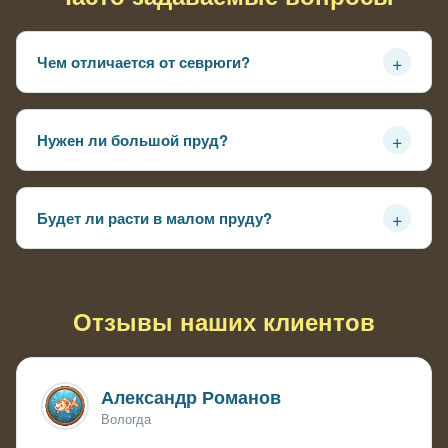
+
Чем отличается от севрюги?
Крупнее — до 20-25 кг и метра длины, позже созревает,
икра крупнее но реже
+
Нужен ли большой пруд?
Желательно от 5000 литров и глубина от 2 метров —
иначе рост замедлится
+
Будет ли расти в малом пруду?
Будет, но медленнее и меньше максимума — как
комнатное растение в маленьком горшке
Отзывы наших клиентов
Александр Романов
Вологда