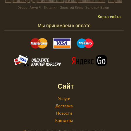
Спарктик гибрид арктического гольца и американской палии
Севрюга
Угорь
Амур Ч
Тилапия
Золотой Линь
Золотой Вьюн
Карта сайта
Мы принимаем к оплате
Сайт
Услуги
Доставка
Новости
Контакты
Политика в отношении обработки персональных данных