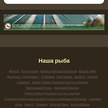
Наша рыба
Форель
Толстолобик
Карась Красный Горбатый
Белый Амур
Веслонос ( Предзаказ )
Стерлядь
Осетровые - малек Б
АмурКа
Альбинос
ЛенКа (гибрид Ленского осетра и Калуги)
Арктический Голец
Амурский Чебачок
РуКал (гибрид Русского осетра и Калуги)
Спарктик гибрид арктического гольца и американской палии
Севрюга
Угорь
Амур Ч
Тилапия
Золотой Линь
Золотой Вьюн