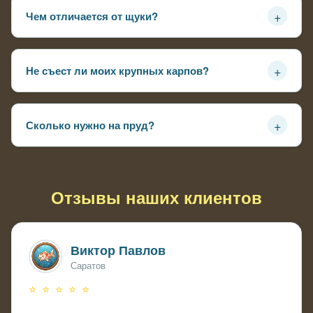
+
Чем отличается от щуки?
Мельче, компактнее, менее агрессивный — не выходит
на сушу, охотится только в воде
+
Не съест ли моих крупных карпов?
Взрослого кои не возьмет — челюсть поменьще, опасен
для рыбы до 10-15 см
+
Сколько нужно на пруд?
1-2 особи на 2000-3000 литров — иначе конкуренция за
корм, начинают драться
Отзывы наших клиентов
Виктор Павлов
Саратов
⭐ ⭐ ⭐ ⭐ ⭐