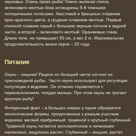
окуневых. Очень яркая рыба! Темно-зеленая спина,
зеленовато-желтые бока испещрены 5-9 темными
поперечными полосами. Хвостовой и брюшные плавники
ярко-красного цвета, а грудные плавники желтые. Первый
спинной плавник серый с большим черным пятном в задней
части, а второй – зеленовато-желтый. Оранжевые глаза.
Длина тела не превышает 50 см, а вес 2 кг. Максимальная
продолжительность жизни окуня – 23 года.
Питание
Окунь – хищник! Рацион по большей части состоит из
пресноводной рыбы. Часто окуня используют для регуляции
популяции в водоеме. Он отлично справляется с
перенаселением, поедая малька. При этом окунь не трогает
крупную рыбу!
Интересный факт – в больших озерах у окуня образуются
экологические формы, приуроченные к разным участкам
водоема: мелкий прибрежный, травяной и крупный глубинный.
Травяной окунь питается зоопланктоном и личинками
насекомых, медленно растет. Глубинный – хищник, растет