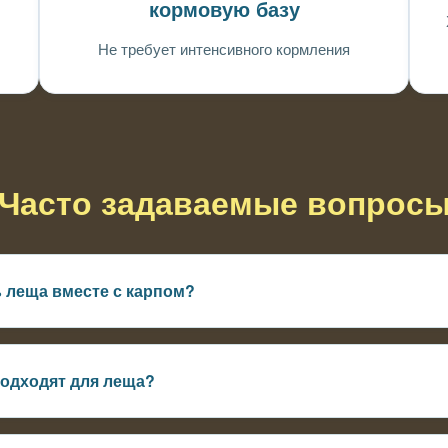
кормовую базу
Не требует интенсивного кормления
Часто задаваемые вопрос
ь леща вместе с карпом?
ну и дополняет систему, тогда как карп чаще кормится в толще
подходят для леща?
 мягкое дно, стабильная температура и отсутствие резких измене