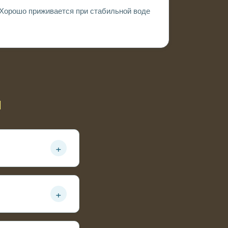
Хорошо приживается при стабильной воде
ы
+
 воды
+
ний