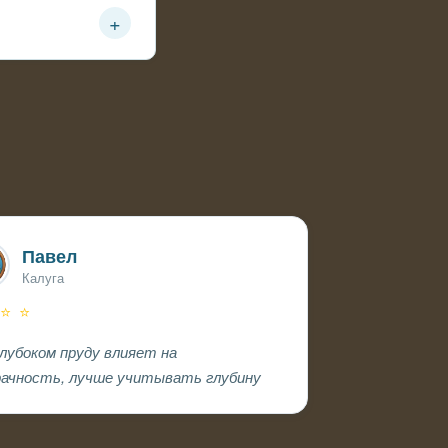
+
ы
Павел
Калуга
 ⭐ ⭐
глубоком пруду влияет на
рачность, лучше учитывать глубину