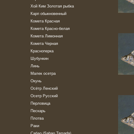
Хой Ким Золотая рыбка
Карп обыкновенный
Комета Красная
Комета Красно-белая
Комета Лимонная
Комета Черная
Красноперка
Шубункин
Линь
Малек осетра
Окунь
Осётр Ленский
Осетр Русский
Перловица
Пескарь
Плотва
Раки
Сабао (Sabao Tamada)