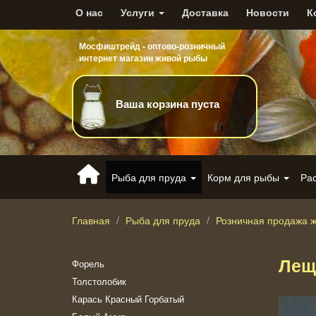
О нас
Услуги
Доставка
Новости
К
Мосфиштрейд - оптово-розничный
интернет магазин живой рыбы
Ваша корзина пуста
Рыба для пруда
Корм для рыбы
Ра
Главная
Рыба для пруда
Розничная продажа 
Лещ
Форель
Толстолобик
Карась Красный Горбатый