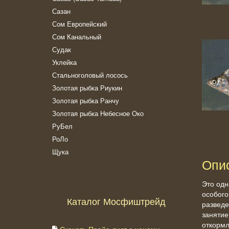
Сазан
Сом Европейский
Сом Канальный
Судак
Уклейка
Стальноголовый лосось
Золотая рыбка Риукин
Золотая рыбка Ранчу
Золотая рыбка Небесное Око
РуБел
РоЛо
Щука
Опи
Это одн
особого
Каталог Мосфиштрейд
разведе
занятие
откормл