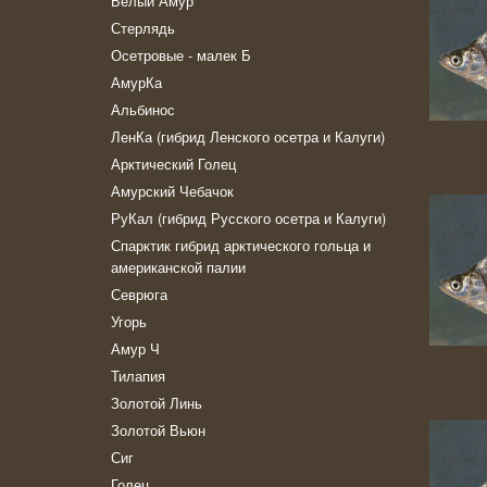
Белый Амур
Стерлядь
Осетровые - малек Б
АмурКа
Альбинос
ЛенКа (гибрид Ленского осетра и Калуги)
Арктический Голец
Амурский Чебачок
РуКал (гибрид Русского осетра и Калуги)
Спарктик гибрид арктического гольца и
американской палии
Севрюга
Угорь
Амур Ч
Тилапия
Золотой Линь
Золотой Вьюн
Сиг
Голец