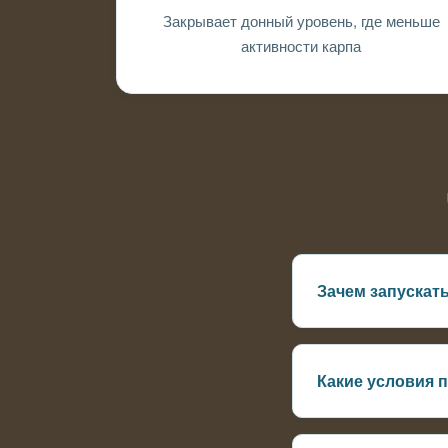
Закрывает донный уровень, где меньше
активности карпа
Зачем запускат
Лещ работает по д
Какие условия 
Глубина от 1,5 м,