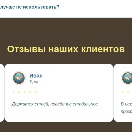
х лучше не использовать?
коративных прудах, где важна максимальная прозрачность вод
Отзывы наших клиентов
Иван
Тула
⭐ ⭐ ⭐ ⭐ ⭐
⭐ ⭐
Держится стаей, поведение стабильное
В не
проз