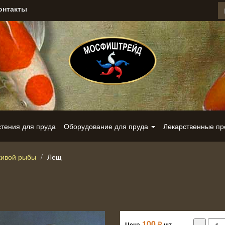
онтакты
стения для пруда
Оборудование для пруда
Лекарственные п
живой рыбы
Лещ
100
₽
Цена
шт.