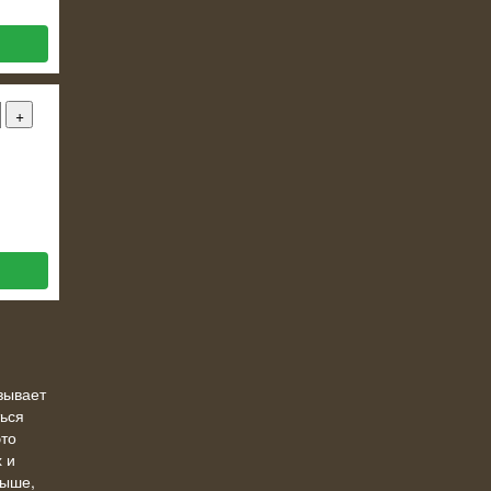
зывает
ться
это
 и
выше,