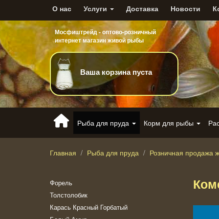
О нас
Услуги
Доставка
Новости
К
Мосфиштрейд - оптово-розничный
интернет магазин живой рыбы
Ваша корзина пуста
Рыба для пруда
Корм для рыбы
Ра
Главная
Рыба для пруда
Розничная продажа 
Ком
Форель
Толстолобик
Карась Красный Горбатый