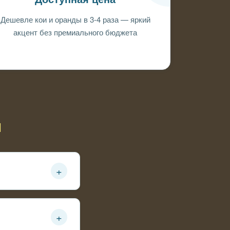
Дешевле кои и оранды в 3-4 раза — яркий
акцент без премиального бюджета
ы
+
т больше места
+