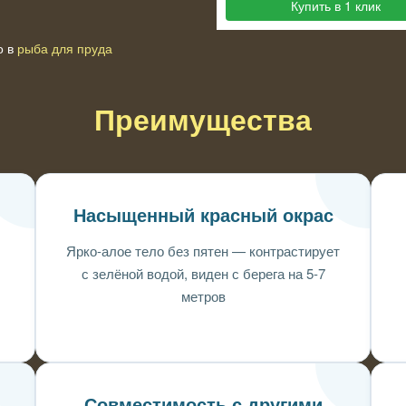
Купить в 1 клик
о в
рыба для пруда
Преимущества
Насыщенный красный окрас
Ярко-алое тело без пятен — контрастирует
с зелёной водой, виден с берега на 5-7
метров
Совместимость с другими