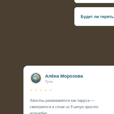
Желательно от 200
Будет ли терять
При недостатке св
Алёна Морозова
Тула
⭐ ⭐ ⭐ ⭐ ⭐
Хвосты развеваются как паруса —
смотрятся в стае из 5 штук просто
волшебно