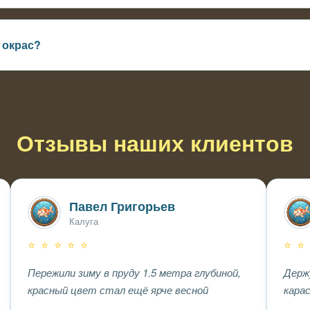
0 литров — длинный хвост мешает в тесноте, портится при сто
 окрас?
ета и каротина — да, кормите пеллетсами с усилителем цвета
Отзывы наших клиентов
Павел Григорьев
Калуга
⭐ ⭐ ⭐ ⭐ ⭐
⭐ ⭐
Пережили зиму в пруду 1.5 метра глубиной,
Держ
красный цвет стал ещё ярче весной
карас