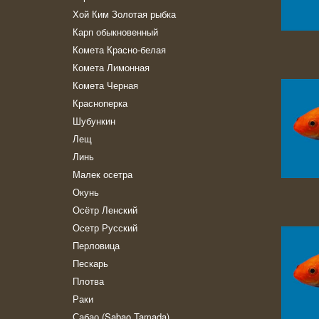
Хой Ким Золотая рыбка
Карп обыкновенный
Комета Красно-белая
Комета Лимонная
Комета Черная
Красноперка
Шубункин
Лещ
Линь
Малек осетра
Окунь
Осётр Ленский
Осетр Русский
Перловица
Пескарь
Плотва
Раки
Сабао (Sabao Tamada)