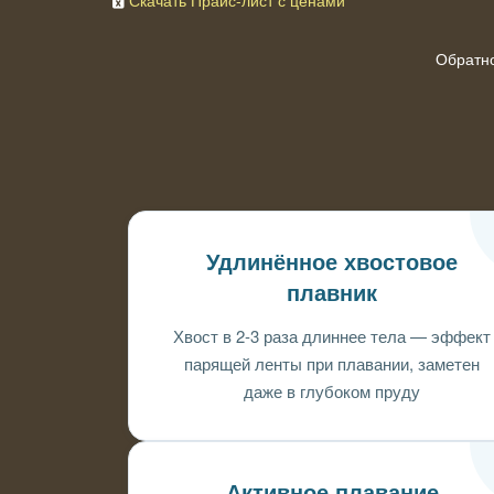
Скачать Прайс-лист с ценами
Обратн
Удлинённое хвостовое
плавник
Хвост в 2-3 раза длиннее тела — эффект
парящей ленты при плавании, заметен
даже в глубоком пруду
Активное плавание