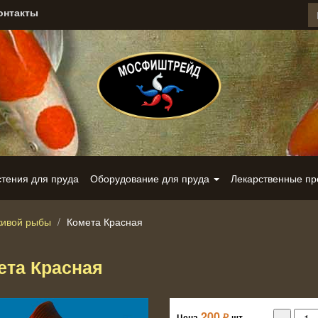
онтакты
стения для пруда
Оборудование для пруда
Лекарственные п
живой рыбы
Комета Красная
ета Красная
200
₽
Цена
шт.