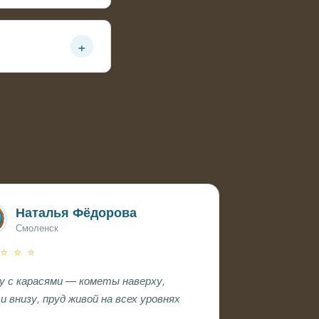
лкновениях
+
Наталья Фёдорова
Смоленск
 ⭐ ⭐ ⭐
у с карасями — кометы наверху,
и внизу, пруд живой на всех уровнях