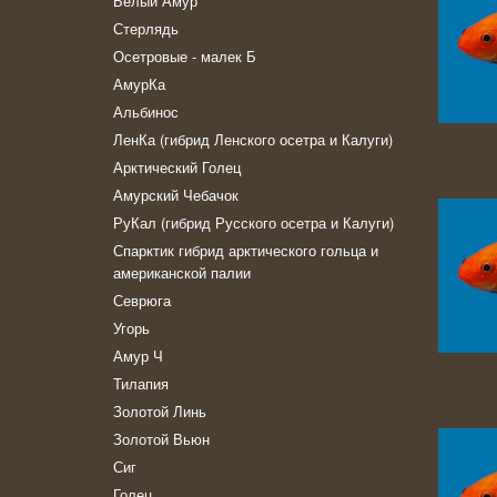
Белый Амур
Стерлядь
Осетровые - малек Б
АмурКа
Альбинос
ЛенКа (гибрид Ленского осетра и Калуги)
Арктический Голец
Амурский Чебачок
РуКал (гибрид Русского осетра и Калуги)
Спарктик гибрид арктического гольца и
американской палии
Севрюга
Угорь
Амур Ч
Тилапия
Золотой Линь
Золотой Вьюн
Сиг
Голец