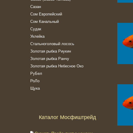
Сазан
Сом Европейский
Сом Канальный
Судак
Уклейка
Стальноголовый лосось
Золотая рыбка Риукин
Золотая рыбка Ранчу
Золотая рыбка Небесное Око
РуБел
РоЛо
Щука
Каталог Мосфиштрейд