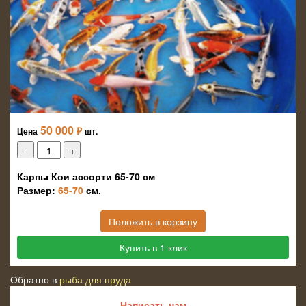
50 000
₽
Цена
шт.
Карпы Кои ассорти 65-70 см
Размер:
65-70
см.
Положить в корзину
Купить в 1 клик
Обратно в
рыба для пруда
Написать нам