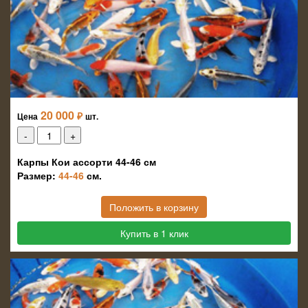
20 000
₽
Цена
шт.
Карпы Кои ассорти 44-46 см
Размер:
44-46
см.
Положить в корзину
Купить в 1 клик