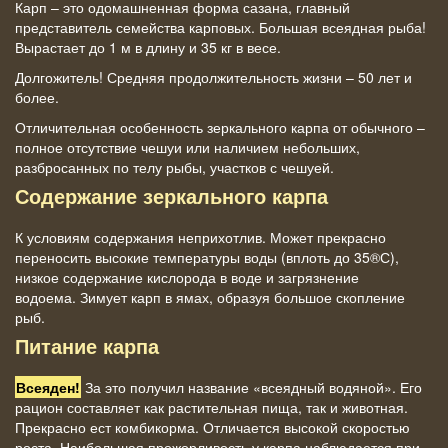
Карп – это одомашненная форма сазана, главный
представитель семейства карповых. Большая всеядная рыба!
Вырастает до 1 м в длину и 35 кг в весе.
Долгожитель! Средняя продолжительность жизни – 50 лет и
более.
Отличительная особенность зеркального карпа от обычного –
полное отсутствие чешуи или наличием небольших,
разбросанных по телу рыбы, участков с чешуей.
Содержание зеркального карпа
К условиям содержания неприхотлив. Может прекрасно
переносить высокие температуры воды (вплоть до 35®С),
низкое содержание кислорода в воде и загрязнение
водоема. Зимует карп в ямах, образуя большое скопление
рыб.
Питание карпа
Всеяден!
За это получил название «всеядный водяной». Его
рацион составляет как растительная пища, так и животная.
Прекрасно ест комбикорма. Отличается высокой скоростью
роста. Наибольшая прожорливость у карпа наблюдается при