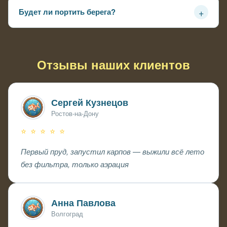
частично обходится
+
Будет ли портить берега?
Минимально — роет дно точечно в поисках корма, не
размывает как белый аму
Отзывы наших клиентов
Сергей Кузнецов
Ростов-на-Дону
⭐ ⭐ ⭐ ⭐ ⭐
Первый пруд, запустил карпов — выжили всё лето
без фильтра, только аэрация
Анна Павлова
Волгоград