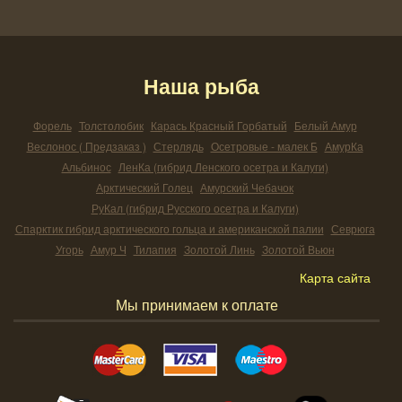
Наша рыба
Форель
Толстолобик
Карась Красный Горбатый
Белый Амур
Веслонос ( Предзаказ )
Стерлядь
Осетровые - малек Б
АмурКа
Альбинос
ЛенКа (гибрид Ленского осетра и Калуги)
Арктический Голец
Амурский Чебачок
РуКал (гибрид Русского осетра и Калуги)
Спарктик гибрид арктического гольца и американской палии
Севрюга
Угорь
Амур Ч
Тилапия
Золотой Линь
Золотой Вьюн
Карта сайта
Мы принимаем к оплате