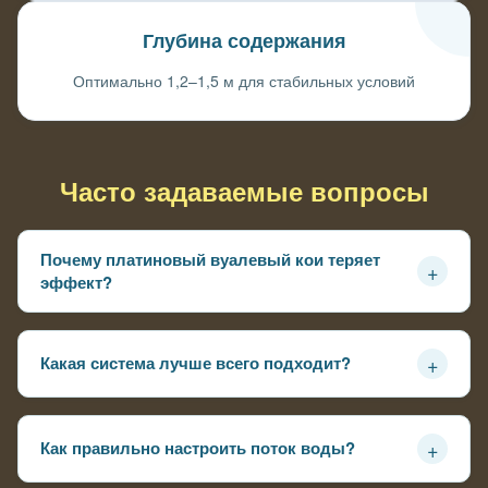
Глубина содержания
Оптимально 1,2–1,5 м для стабильных условий
Часто задаваемые вопросы
Почему платиновый вуалевый кои теряет
+
эффект?
Из-за мутной воды и взвеси — блеск «гасится», а
плавники выглядят менее выразительно
+
Какая система лучше всего подходит?
Механическая фильтрация + биофильтр + УФ и мягкая
циркуляция без сильных струй
+
Как правильно настроить поток воды?