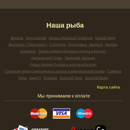
Наша рыба
Форель
Толстолобик
Карась Красный Горбатый
Белый Амур
Веслонос ( Предзаказ )
Стерлядь
Осетровые - малек Б
АмурКа
Альбинос
ЛенКа (гибрид Ленского осетра и Калуги)
Арктический Голец
Амурский Чебачок
РуКал (гибрид Русского осетра и Калуги)
Спарктик гибрид арктического гольца и американской палии
Севрюга
Угорь
Амур Ч
Тилапия
Золотой Линь
Золотой Вьюн
Карта сайта
Мы принимаем к оплате