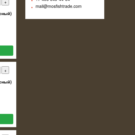
mail@mosfishtrade.com
сный)
сный)