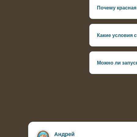
Почему красная
Чаще всего из-за 
восстанавливаетс
Какие условия 
Глубина от 0,8–1,
фильтра
Можно ли запус
Да, в небольших п
воды
Андрей