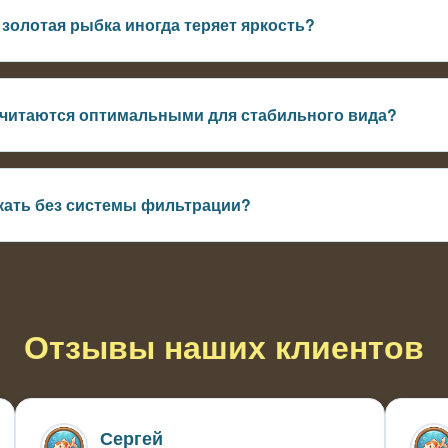
 золотая рыбка иногда теряет яркость?
мутной воды и избытка органики — при базовой фильтрации или
я и становится насыщеннее
считаются оптимальными для стабильного вида?
2 м, отсутствие застоя, умеренная плотность посадки и периодич
кать без системы фильтрации?
рудах возможно, но важно не перегружать водоём и следить за 
Отзывы наших клиентов
Сергей