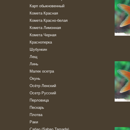
Карп обыкновенный
Комета Красная
Комета Красно-белая
Комета Лимонная
Комета Черная
Красноперка
Шубункин
Лещ
Линь
Малек осетра
Окунь
Осётр Ленский
Осетр Русский
Перловица
Пескарь
Плотва
Раки
Сабао (Sabao Tamada)