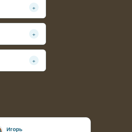
+
 подменах цвет
+
еская очистка
+
прозрачностью
Игорь