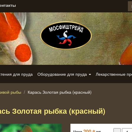
онтакты
стения для пруда
Оборудование для пруда
Лекарственные п
живой рыбы
Карась Золотая рыбка (красный)
ась Золотая рыбка (красный)
200
₽
Цена
шт.