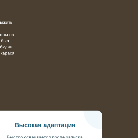
выжить
Цены на
х был
бку ни
 карася
Высокая адаптация
Быстро осваивается после запуска,