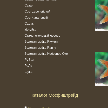
Сазан
Сом Европейский
Сом Канальный
Судак
Уклейка
Стальноголовый лосось
Золотая рыбка Риукин
Золотая рыбка Ранчу
Золотая рыбка Небесное Око
РуБел
РоЛо
Щука
Каталог Мосфиштрейд