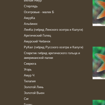
Белый Амур
Стерлядь
Осетровые - малек Б
АмурКа
Альбинос
ЛенКа (гибрид Ленского осетра и Калуги)
Арктический Голец
Амурский Чебачок
РуКал (гибрид Русского осетра и Калуги)
Спарктик гибрид арктического гольца и
американской палии
Севрюга
Угорь
Амур Ч
Тилапия
Золотой Линь
Золотой Вьюн
Сиг
Голец