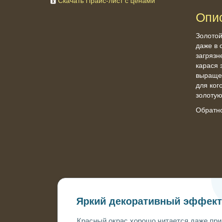
Скачать Прайс-лист с ценами
Опи
Золотой
даже в 
загрязн
карася 
выращен
для ког
золотую
Обратн
Яркий декоративный эффек
Красный окрас хорошо читается даже при