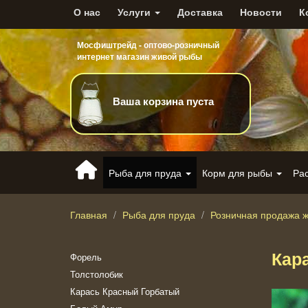
О нас
Услуги
Доставка
Новости
К
Мосфиштрейд - оптово-розничный
интернет магазин живой рыбы
Ваша корзина пуста
Рыба для пруда
Корм для рыбы
Ра
Главная
Рыба для пруда
Розничная продажа 
Кар
Форель
Толстолобик
Карась Красный Горбатый