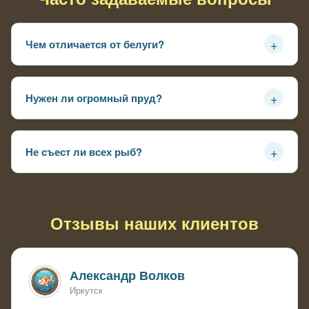
+
Чем отличается от белуги?
Крупнее, агрессивнее, хищник а не донный — требует
больше места и корма
+
Нужен ли огромный пруд?
Обязательно от 10000 литров и глубина от 2.5 метров
— иначе рост ограничится
+
Не съест ли всех рыб?
При недостатке корма — да, нужна регулярная
подкормка мальком или пеллетсами
Отзывы наших клиентов
Александр Волков
Иркутск