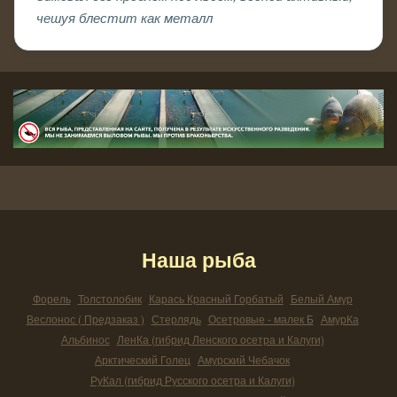
чешуя блестит как металл
Наша рыба
Форель
Толстолобик
Карась Красный Горбатый
Белый Амур
Веслонос ( Предзаказ )
Стерлядь
Осетровые - малек Б
АмурКа
Альбинос
ЛенКа (гибрид Ленского осетра и Калуги)
Арктический Голец
Амурский Чебачок
РуКал (гибрид Русского осетра и Калуги)