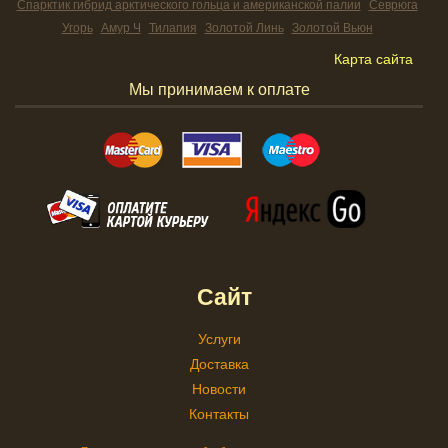
Спарктик гибрид арктического гольца и американской палии
Севрюга
Угорь
Амур Ч
Тилапия
Золотой Линь
Золотой Вьюн
Карта сайта
Мы принимаем к оплате
Сайт
Услуги
Доставка
Новости
Контакты