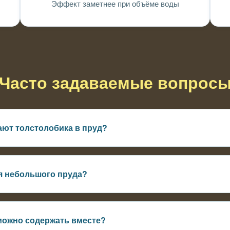
Эффект заметнее при объёме воды
Часто задаваемые вопрос
ают толстолобика в пруд?
цветение воды и улучшить её внешний вид
я небольшого пруда?
 сильнее заметен в более крупных водоёмах
можно содержать вместе?