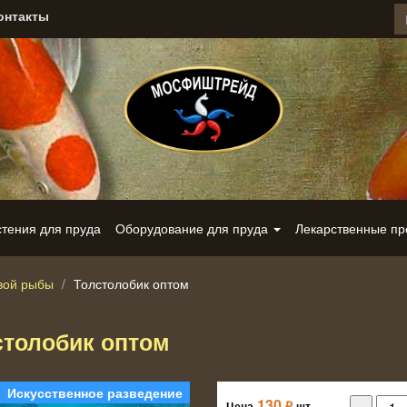
онтакты
стения для пруда
Оборудование для пруда
Лекарственные п
вой рыбы
Толстолобик оптом
столобик оптом
Искусственное разведение
130
₽
Цена
шт.