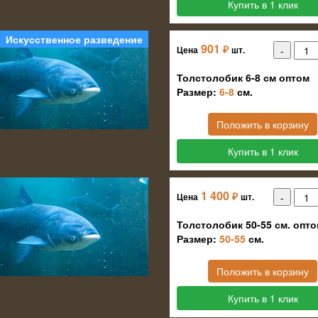
Купить в 1 клик
Искусственное разведение
901
₽
Цена
шт.
Толстолобик 6-8 см оптом
Размер:
6-8
см.
Положить в корзину
Купить в 1 клик
1 400
₽
Цена
шт.
Толстолобик 50-55 см. опт
Размер:
50-55
см.
Положить в корзину
Купить в 1 клик