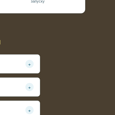
запуску
ы
+
+
+