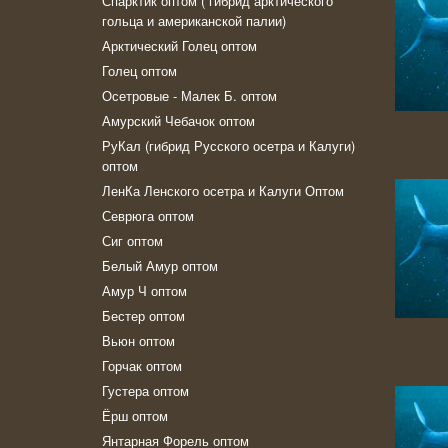
Спарктик оптом ( гибрид арктического
гольца и американской палии)
Арктический Голец оптом
Голец оптом
Осетровые - Малек Б. оптом
Амурский Чебачок оптом
РуКал (гибрид Русского осетра и Калуги)
оптом
ЛенКа Ленского осетра и Калуги Оптом
Севрюга оптом
Сиг оптом
Белый Амур оптом
Амур Ч оптом
Бестер оптом
Вьюн оптом
Горчак оптом
Густера оптом
Ёрш оптом
Янтарная Форель оптом