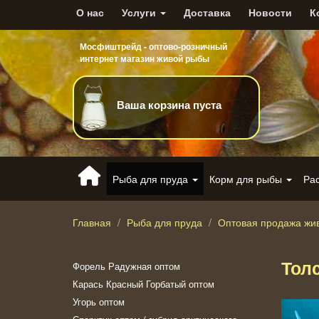
О нас
Услуги
Доставка
Новости
К
Мосфиштрейд - оптово-розничный
интернет магазин живой рыбы
Ваша корзина пуста
Рыба для пруда
Корм для рыбы
Ра
Главная
Рыба для пруда
Оптовая продажа жи
Тол
Форель Радужная оптом
Карась Красный Горбатый оптом
Угорь оптом