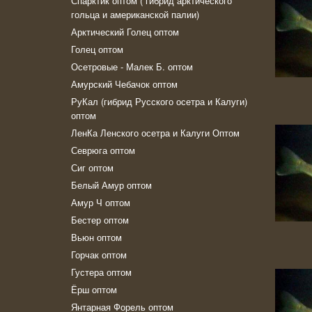
Спарктик оптом ( гибрид арктического
гольца и американской палии)
Арктический Голец оптом
Голец оптом
Осетровые - Малек Б. оптом
Амурский Чебачок оптом
РуКал (гибрид Русского осетра и Калуги)
оптом
ЛенКа Ленского осетра и Калуги Оптом
Севрюга оптом
Сиг оптом
Белый Амур оптом
Амур Ч оптом
Бестер оптом
Вьюн оптом
Горчак оптом
Густера оптом
Ёрш оптом
Янтарная Форель оптом