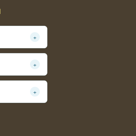
ы
+
+
+