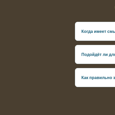
Когда имеет смы
Когда уже есть ме
Подойдёт ли дл
Да, если вода дос
Как правильно 
Дать воде выровня