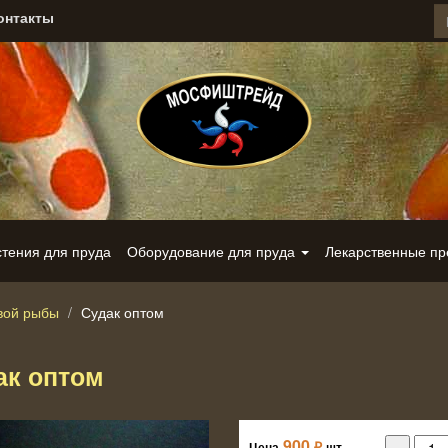
онтакты
стения для пруда
Оборудование для пруда
Лекарственные п
вой рыбы
Судак оптом
ак оптом
900
₽
Цена
шт.