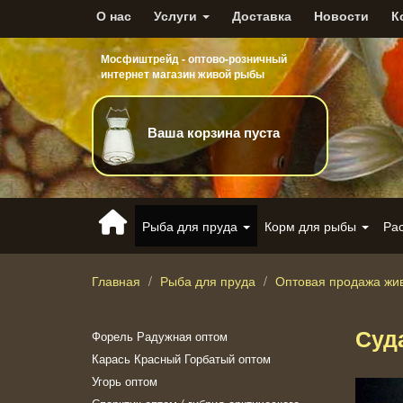
О нас
Услуги
Доставка
Новости
К
Мосфиштрейд - оптово-розничный
интернет магазин живой рыбы
Ваша корзина пуста
Рыба для пруда
Корм для рыбы
Ра
Главная
Рыба для пруда
Оптовая продажа жи
Суд
Форель Радужная оптом
Карась Красный Горбатый оптом
Угорь оптом