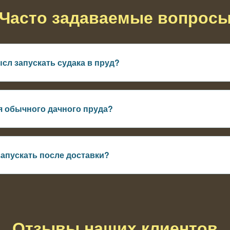
Часто задаваемые вопрос
сл запускать судака в пруд?
лкая рыба — плотва, уклейка или другая кормовая база
я обычного дачного пруда?
таточно чистая и есть глубина
запускать после доставки?
ть температуру и выпускать рыбу постепенно
Отзывы наших клиентов