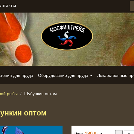
онтакты
стения для пруда
Оборудование для пруда
Лекарственные п
вой рыбы
Шубункин оптом
ункин оптом
180
₽
Цена
шт.