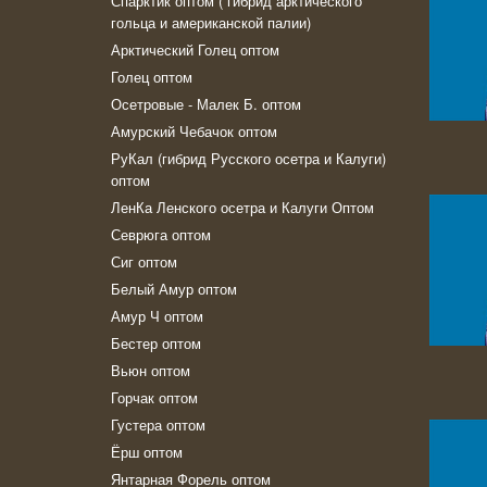
Спарктик оптом ( гибрид арктического
гольца и американской палии)
Арктический Голец оптом
Голец оптом
Осетровые - Малек Б. оптом
Амурский Чебачок оптом
РуКал (гибрид Русского осетра и Калуги)
оптом
ЛенКа Ленского осетра и Калуги Оптом
Севрюга оптом
Сиг оптом
Белый Амур оптом
Амур Ч оптом
Бестер оптом
Вьюн оптом
Горчак оптом
Густера оптом
Ёрш оптом
Янтарная Форель оптом