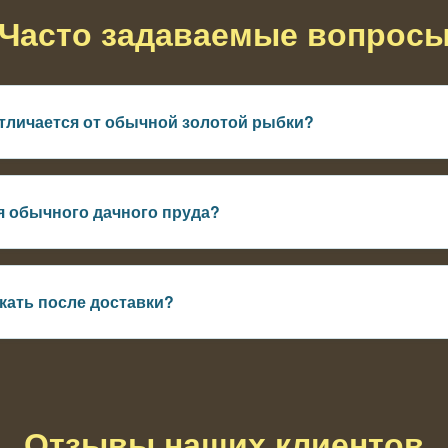
Часто задаваемые вопрос
тличается от обычной золотой рыбки?
ас с тёмными оттенками, в воде выглядит глубже и интереснее
я обычного дачного пруда?
руется и не требует сложной системы
кать после доставки?
ть температуру и выпускать рыбу постепенно
Отзывы наших клиентов