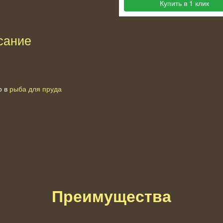
Купить в 1 клик
сание
о в
рыба для пруда
Преимущества