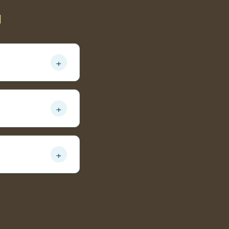
ы
+
+
+