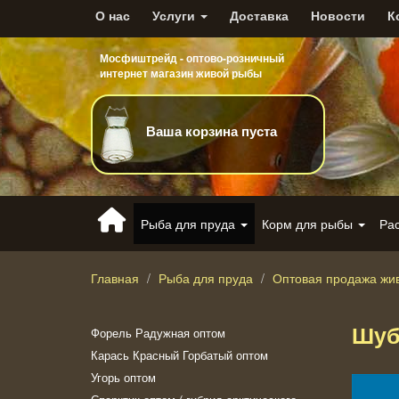
О нас
Услуги
Доставка
Новости
К
Мосфиштрейд - оптово-розничный
интернет магазин живой рыбы
Ваша корзина пуста
Рыба для пруда
Корм для рыбы
Ра
Главная
Рыба для пруда
Оптовая продажа жи
Шуб
Форель Радужная оптом
Карась Красный Горбатый оптом
Угорь оптом