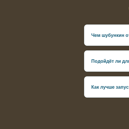
Чем шубункин о
Более сложный окр
Подойдёт ли дл
Да, быстро адапти
Как лучше запус
Дать воде выровня